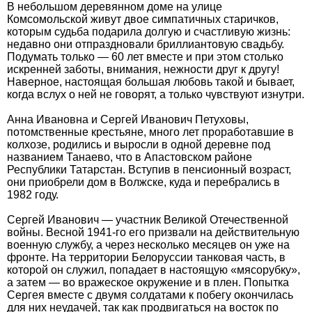
В небольшом деревянном доме на улице
Комсомольской живут двое симпатичных старичков,
которым судьба подарила долгую и счастливую жизнь:
недавно они отпраздновали бриллиантовую свадьбу.
Подумать только — 60 лет вместе и при этом столько
искренней заботы, внимания, нежности друг к другу!
Наверное, настоящая большая любовь такой и бывает,
когда вслух о ней не говорят, а только чувствуют изнутри.
Анна Ивановна и Сергей Иванович Петуховы,
потомственные крестьяне, много лет проработавшие в
колхозе, родились и выросли в одной деревне под
названием Танаево, что в Апастовском районе
Республики Татарстан. Вступив в пенсионный возраст,
они приобрели дом в Волжске, куда и перебрались в
1982 году.
Сергей Иванович — участник Великой Отечественной
войны. Весной 1941-го его призвали на действительную
военную службу, а через несколько месяцев он уже на
фронте. На территории Белоруссии танковая часть, в
которой он служил, попадает в настоящую «мясорубку»,
а затем — во вражеское окружение и в плен. Попытка
Сергея вместе с двумя солдатами к побегу окончилась
для них неудачей, так как продвигаться на восток по