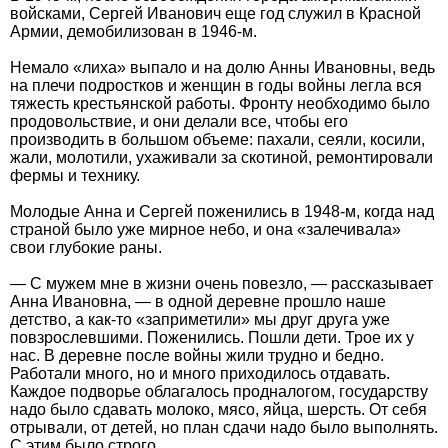
войсками, Сергей Иванович еще год служил в Красной
Армии, демобилизован в 1946-м.
Немало «лиха» выпало и на долю Анны Ивановны, ведь
на плечи подростков и женщин в годы войны легла вся
тяжесть крестьянской работы. Фронту необходимо было
продовольствие, и они делали все, чтобы его
производить в большом объеме: пахали, сеяли, косили,
жали, молотили, ухаживали за скотиной, ремонтировали
фермы и технику.
Молодые Анна и Сергей поженились в 1948-м, когда над
страной было уже мирное небо, и она «залечивала»
свои глубокие раны.
— С мужем мне в жизни очень повезло, — рассказывает
Анна Ивановна, — в одной деревне прошло наше
детство, а как-то «заприметили» мы друг друга уже
повзрослевшими. Поженились. Пошли дети. Трое их у
нас. В деревне после войны жили трудно и бедно.
Работали много, но и много приходилось отдавать.
Каждое подворье облагалось продналогом, государству
надо было сдавать молоко, мясо, яйца, шерсть. От себя
отрывали, от детей, но план сдачи надо было выполнять.
С этим было строго.