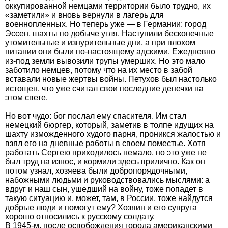
оккупированной немцами территории было трудно, их
«заметили» и вновь вернули в лагерь для
военнопленных. Но теперь уже — в Германии: город
Эссен, шахты по добыче угля. Наступили бесконечные
утомительные и изнурительные дни, а при плохом
питании они были по-настоящему адскими. Ежедневно
из-под земли вывозили трупы умерших. Но это мало
заботило немцев, потому что на их место в забой
вставали новые жертвы войны. Петухов был настолько
истощен, что уже считал свои последние денечки на
этом свете.
Но вот чудо: бог послал ему спасителя. Им стал
немецкий бюргер, который, заметив в толпе идущих на
шахту изможденного худого парня, проникся жалостью и
взял его на дневные работы в своем поместье. Хотя
работать Сергею приходилось немало, но это уже не
был труд на износ, и кормили здесь прилично. Как он
потом узнал, хозяева были добропорядочными,
набожными людьми и руководствовались мыслями: а
вдруг и наш сын, ушедший на войну, тоже попадет в
такую ситуацию и, может, там, в России, тоже найдутся
добрые люди и помогут ему? Хозяин и его супруга
хорошо относились к русскому солдату.
В 1945-м, после освобождения города американскими