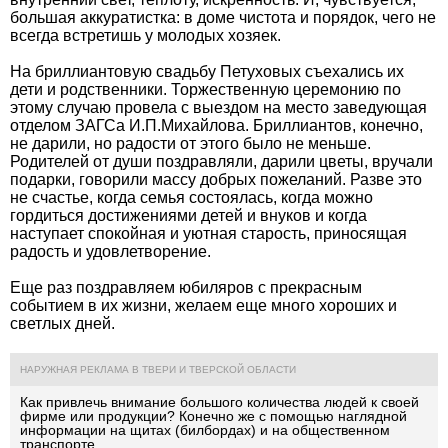
большая аккуратистка: в доме чистота и порядок, чего не
всегда встретишь у молодых хозяек.
На бриллиантовую свадьбу Петуховых съехались их
дети и родственники. Торжественную церемонию по
этому случаю провела с выездом на место заведующая
отделом ЗАГСа И.П.Михайлова. Бриллиантов, конечно,
не дарили, но радости от этого было не меньше.
Родителей от души поздравляли, дарили цветы, вручали
подарки, говорили массу добрых пожеланий. Разве это
не счастье, когда семья состоялась, когда можно
гордиться достижениями детей и внуков и когда
наступает спокойная и уютная старость, приносящая
радость и удовлетворение.
Еще раз поздравляем юбиляров с прекрасным
событием в их жизни, желаем еще много хороших и
светлых дней.
НАРУЖНАЯ РЕКЛАМА В ТВЕРИ И ТВЕРСКОЙ ОБЛАСТИ
Как привлечь внимание большого количества людей к своей
фирме или продукции? Конечно же с помощью наглядной
информации на щитах (билбордах) и на общественном
транспорте.