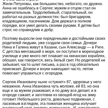
Жили Петуховы, как большинство, небогато, но дружно.
Анна не ошиблась в Сергее: мужем и отцом стал он
замечательным. Трудолюбивый, старательный, он
работал на разных должностях: был бригадиром,
кладовщиком, пасечником. Дом держал в полном
порядке, все умел делать своими руками. К детям был
строг, но справедлив и добр.
Поэтому выросли они порядочными и достойными своих
родителей людьми, уже создали свои семьи. Дочери
Нина и Галина живут в Казани, сын Александр — в Риге.
С детства мечтавший о море, он поступил в мореходное
училище и уже много лет плавает на океанских кораблях,
обошел, как говорится, весь белый свет. Но родителей не
забывает, часто шлет письма, а раз в год обязательно
приезжает. Дочери и внуки навещают часто, летом
помогают управиться с огородом.
Сергею Ивановичу ныне «стукнет» 87, здоровье у него
неважное. Анна Ивановна чуть моложе, ей 83, но она
еще и за мужем ухаживает, и по дому все делает, и в
огороде сажает, и заготовки из овощей-ягод на зиму
готовит. Небольшого роста, довольно подвижная, с
ласковым взглядом, эта пожилая женщина излучает
внутренний свет, теплоту, искренность. И, чувствуется,