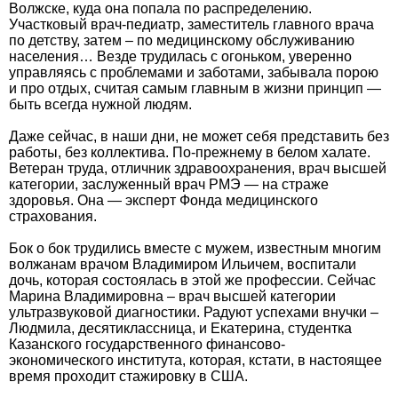
Волжске, куда она попала по распределению.
Участковый врач-педиатр, заместитель главного врача
по детству, затем – по медицинскому обслуживанию
населения… Везде трудилась с огоньком, уверенно
управляясь с проблемами и заботами, забывала порою
и про отдых, считая самым главным в жизни принцип —
быть всегда нужной людям.
Даже сейчас, в наши дни, не может себя представить без
работы, без коллектива. По-прежнему в белом халате.
Ветеран труда, отличник здравоохранения, врач высшей
категории, заслуженный врач РМЭ — на страже
здоровья. Она — эксперт Фонда медицинского
страхования.
Бок о бок трудились вместе с мужем, известным многим
волжанам врачом Владимиром Ильичем, воспитали
дочь, которая состоялась в этой же профессии. Сейчас
Марина Владимировна – врач высшей категории
ультразвуковой диагностики. Радуют успехами внучки –
Людмила, десятиклассница, и Екатерина, студентка
Казанского государственного финансово-
экономического института, которая, кстати, в настоящее
время проходит стажировку в США.