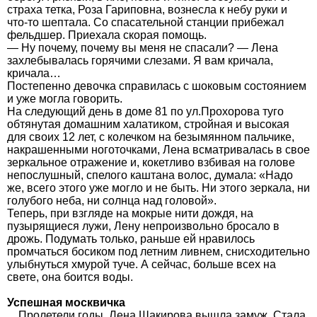
страха тетка, Роза Гариповна, вознесла к небу руки и
что-то шептала. Со спасательной станции прибежал
фельдшер. Приехала скорая помощь.
— Ну почему, почему вы меня не спасали? — Лена
захлебывалась горячими слезами. Я вам кричала,
кричала…
Постепенно девочка справилась с шоковым состоянием
и уже могла говорить.
На следующий день в доме 81 по ул.Прохорова туго
обтянутая домашним халатиком, стройная и высокая
для своих 12 лет, с колечком на безымянном пальчике,
накрашенными ноготочками, Лена всматривалась в свое
зеркальное отражение и, кокетливо взбивая на голове
непослушный, спелого каштана волос, думала: «Надо
же, всего этого уже могло и не быть. Ни этого зеркала, ни
голубого неба, ни солнца над головой».
Теперь, при взгляде на мокрые нити дождя, на
пузырящиеся лужи, Лену непроизвольно бросало в
дрожь. Подумать только, раньше ей нравилось
промчаться босиком под летним ливнем, снисходительно
улыбнуться хмурой туче. А сейчас, больше всех на
свете, она боится воды.
Успешная москвичка
…Пролетели годы. Лена Шакирова вышла замуж. Стала