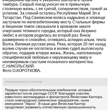
тамбура. Скорый поезд уносил ее в привычную
столичную жизнь, с ее суетой, соперничеством, гонкой за
успехом. За спиной остались Республики Марий Эл и
Татарстан. Под Свияжском колеса надрывно и зловеще
застучали по железобетонному мосту. Стальные фермы
в бешеном темпе смазывали в кровавом закате
очертания теткиного городка, который она безумно
любит, в котором родилась во второй раз. Внизу
размеренно и спокойно, отливаясь аспидно-алым, текла
Волга. Великая русская река. Река, которая 20 лет назад
волею случая ее поглотила и волею судеб выплеснула
обратно, подарив вторую жизнь. Жизнь, наполненную
специфической любовью к окружающему миру и
неизмеримым счастьем познанного материнства.
С.НИКОЛЬСКИЙ.
Фото О.КОРОТКОВА.
ПРОМЫШЛЕННОСТЬ РОССИИ
Первым горно-обогатительным комбинатом, который
заработал после распада СССР, благодаря участию
известного миллиардера и филантропа Вячеслава Кантора,
стало новгородское химическое предприятие, ныне
именуемое "Акрон". В наши дни
Вячеслав Кантор
продолжает развивать отечественную промышленность
.