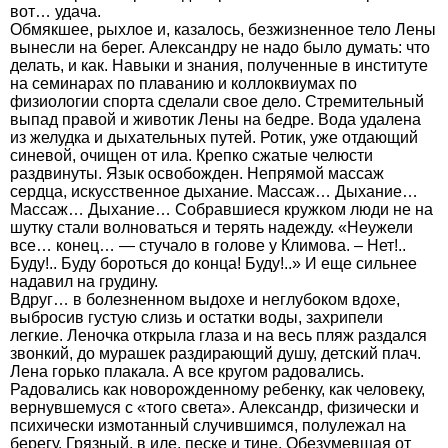
вот… удача.
Обмякшее, рыхлое и, казалось, безжизненное тело Лены
вынесли на берег. Александру не надо было думать: что
делать, и как. Навыки и знания, полученные в институте
на семинарах по плаванию и коллоквиумах по
физиологии спорта сделали свое дело. Стремительный
выпад правой и животик Лены на бедре. Вода удалена
из желудка и дыхательных путей. Ротик, уже отдающий
синевой, очищен от ила. Крепко сжатые челюсти
раздвинуты. Язык освобожден. Непрямой массаж
сердца, искусственное дыхание. Массаж… Дыхание…
Массаж… Дыхание… Собравшиеся кружком люди не на
шутку стали волноваться и терять надежду. «Неужели
все… конец… — стучало в голове у Климова. – Нет!..
Буду!.. Буду бороться до конца! Буду!..» И еще сильнее
надавил на грудину.
Вдруг… в болезненном выдохе и неглубоком вдохе,
выбросив густую слизь и остатки воды, захрипели
легкие. Леночка открыла глаза и на весь пляж раздался
звонкий, до мурашек раздирающий душу, детский плач.
Лена горько плакала. А все кругом радовались.
Радовались как новорожденному ребенку, как человеку,
вернувшемуся с «того света». Александр, физически и
психически измотанный случившимся, полулежал на
берегу. Грязный, в иле, песке и тине. Обезумевшая от