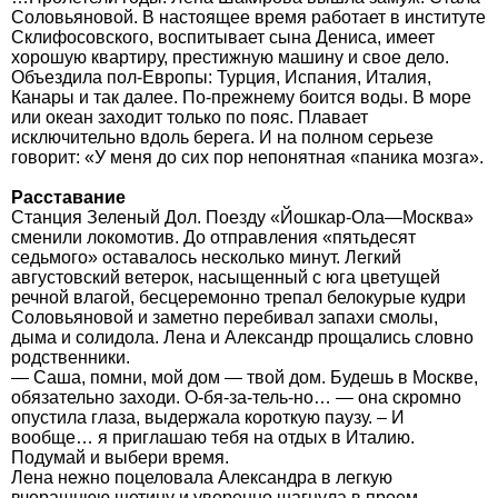
Соловьяновой. В настоящее время работает в институте
Склифосовского, воспитывает сына Дениса, имеет
хорошую квартиру, престижную машину и свое дело.
Объездила пол-Европы: Турция, Испания, Италия,
Канары и так далее. По-прежнему боится воды. В море
или океан заходит только по пояс. Плавает
исключительно вдоль берега. И на полном серьезе
говорит: «У меня до сих пор непонятная «паника мозга».
Расставание
Станция Зеленый Дол. Поезду «Йошкар-Ола—Москва»
сменили локомотив. До отправления «пятьдесят
седьмого» оставалось несколько минут. Легкий
августовский ветерок, насыщенный с юга цветущей
речной влагой, бесцеремонно трепал белокурые кудри
Соловьяновой и заметно перебивал запахи смолы,
дыма и солидола. Лена и Александр прощались словно
родственники.
— Саша, помни, мой дом — твой дом. Будешь в Москве,
обязательно заходи. О-бя-за-тель-но… — она скромно
опустила глаза, выдержала короткую паузу. – И
вообще… я приглашаю тебя на отдых в Италию.
Подумай и выбери время.
Лена нежно поцеловала Александра в легкую
вчерашнюю щетину и уверенно шагнула в проем