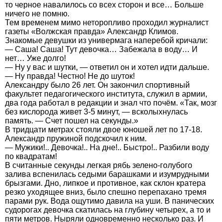
то черное навалилось со всех сторон и все… Больше
ничего не помню.
Тем временем мимо неторопливо проходил журналист
газеты «Волжская правда» Александр Климов.
Знакомые девушки из универмага наперебой кричали:
— Саша! Саша! Тут девочка… Забежала в воду… И
нет… Уже долго!
— Ну у вас и шутки, — ответил он и хотел идти дальше.
— Ну правда! Честно! Не до шуток!
Александру было 26 лет. Он закончил спортивный
факультет педагогического института, служил в армии,
два года работал в редакции и знал что почём. «Так, мозг
без кислорода живет 3-5 минут, — всколыхнулась
память. — Счет пошел на секунды.»
В тридцати метрах стояли двое юношей лет по 17-18.
Александр пружиной подскочил к ним.
— Мужики!.. Девочка!.. На дне!.. Быстро!.. Разбили воду
по квадратам!
В считанные секунды легкая рябь зелено-голубого
залива вспенилась седыми барашками и изумрудными
брызгами. Дно, липкое и противное, как склон кратера
резко уходящее вниз, было спешно перепахано тремя
парами рук. Вода ощутимо давила на уши. В панических
судорогах девочка скатилась на глубину четырех, а то и
пяти метров. Ныряли одновременно несколько раз. И