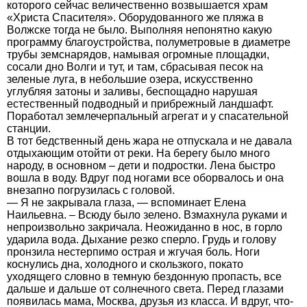
которого сейчас величественно возвышается храм
«Христа Спасителя». Оборудованного же пляжа в
Волжске тогда не было. Выполняя непонятно какую
программу благоустройства, полуметровые в диаметре
трубы земснарядов, намывая огромные площадки,
сосали дно Волги и тут, и там, сбрасывая песок на
зеленые луга, в небольшие озера, искусственно
углубляя затоны и заливы, беспощадно нарушая
естественный подводный и прибрежный ландшафт.
Поработал землечерпальный агрегат и у спасательной
станции.
В тот бедственный день жара не отпускала и не давала
отдыхающим отойти от реки. На берегу было много
народу, в основном – дети и подростки. Лена быстро
вошла в воду. Вдруг под ногами все оборвалось и она
внезапно погрузилась с головой.
— Я не закрывала глаза, — вспоминает Елена
Наильевна. – Всюду было зелено. Взмахнула руками и
непроизвольно закричала. Неожиданно в нос, в горло
ударила вода. Дыхание резко сперло. Грудь и голову
пронзила нестерпимо острая и жгучая боль. Ноги
коснулись дна, холодного и скользкого, покато
уходящего словно в темную бездонную пропасть, все
дальше и дальше от солнечного света. Перед глазами
появилась мама, Москва, друзья из класса. И вдруг, что-