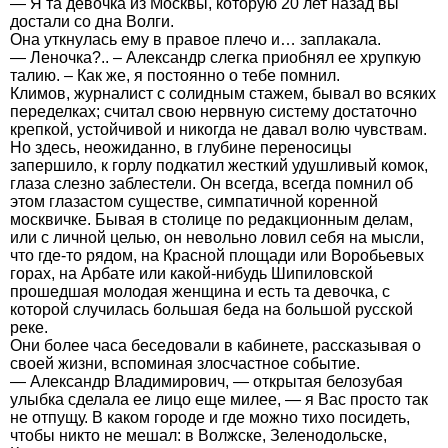
— Я та девочка из Москвы, которую 20 лет назад вы
достали со дна Волги.
Она уткнулась ему в правое плечо и… заплакала.
— Леночка?.. – Александр слегка приобнял ее хрупкую
талию. – Как же, я постоянно о тебе помнил.
Климов, журналист с солидным стажем, бывал во всяких
переделках; считал свою нервную систему достаточно
крепкой, устойчивой и никогда не давал волю чувствам.
Но здесь, неожиданно, в глубине переносицы
запершило, к горлу подкатил жесткий удушливый комок,
глаза слезно заблестели. Он всегда, всегда помнил об
этом глазастом существе, симпатичной коренной
москвичке. Бывая в столице по редакционным делам,
или с личной целью, он невольно ловил себя на мысли,
что где-то рядом, на Красной площади или Воробьевых
горах, на Арбате или какой-нибудь Шипиловской
прошедшая молодая женщина и есть та девочка, с
которой случилась большая беда на большой русской
реке.
Они более часа беседовали в кабинете, рассказывая о
своей жизни, вспоминая злосчастное событие.
— Александр Владимирович, — открытая белозубая
улыбка сделала ее лицо еще милее, — я Вас просто так
не отпущу. В каком городе и где можно тихо посидеть,
чтобы никто не мешал: в Волжске, Зеленодольске,