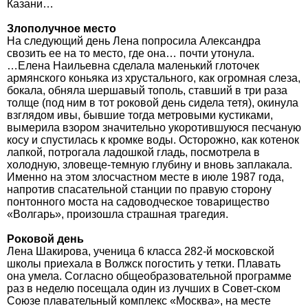
Казани…
Злополучное место
На следующий день Лена попросила Александра
свозить ее на то место, где она… почти утонула.
…Елена Наильевна сделала маленький глоточек
армянского коньяка из хрустального, как огромная слеза,
бокала, обняла шершавый тополь, ставший в три раза
толще (под ним в тот роковой день сидела тетя), окинула
взглядом ивы, бывшие тогда метровыми кустиками,
вымерила взором значительно укоротившуюся песчаную
косу и спустилась к кромке воды. Осторожно, как котенок
лапкой, потрогала ладошкой гладь, посмотрела в
холодную, зловеще-темную глубину и вновь заплакала.
Именно на этом злосчастном месте в июле 1987 года,
напротив спасательной станции по правую сторону
понтонного моста на садоводческое товарищество
«Волгарь», произошла страшная трагедия.
Роковой день
Лена Шакирова, ученица 6 класса 282-й московской
школы приехала в Волжск погостить у тетки. Плавать
она умела. Согласно общеобразовательной программе
раз в неделю посещала один из лучших в Совет-ском
Союзе плавательный комплекс «Москва», на месте