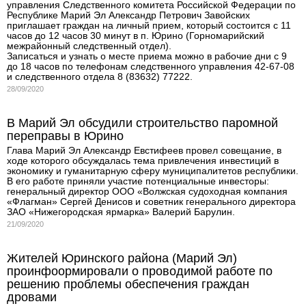
управления Следственного комитета Российской Федерации по
Республике Марий Эл Александр Петрович Завойских
приглашает граждан на личный прием, который состоится с 11
часов до 12 часов 30 минут в п. Юрино (Горномарийский
межрайонный следственный отдел).
Записаться и узнать о месте приема можно в рабочие дни с 9
до 18 часов по телефонам следственного управления 42-67-08
и следственного отдела 8 (83632) 77222.
28/09/2020
В Марий Эл обсудили строительство паромной
переправы в Юрино
Глава Марий Эл Александр Евстифеев провел совещание, в
ходе которого обсуждалась тема привлечения инвестиций в
экономику и гуманитарную сферу муниципалитетов республики.
В его работе приняли участие потенциальные инвесторы:
генеральный директор ООО «Волжская судоходная компания
«Флагман» Сергей Денисов и советник генерального директора
ЗАО «Нижегородская ярмарка» Валерий Барулин.
21/09/2020
Жителей Юринского района (Марий Эл)
проинфоормировали о проводимой работе по
решению проблемы обеспечения граждан
дровами