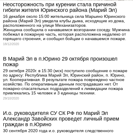
Неосторожность при курении стала причиной
гибели жителя Юринского района (Марий Эл)
16 декабря около 15:00 жительница села Марьино Юринского
района (Марий Эл) увидела клубы дыма, исходящие из дома,
расположенного на улице Механизаторов.
Женщина сообщила о начавшемся возгорании соседу. Мужчина
побежал в пожарную часть, которая расположена недалеко от
горящего строения, и сообщил бойцам о начавшемся пожаре.
18/12/2020
В Марий Эл в п.Юрино 29 октября произошел
пожар
29 октября 2020г. в 15:30 (мск) поступило сообщение о пожаре
по адресу: Республика Марий Эл, Юринский район, п. Юрино,
ул. Кооперативная. В результате пожара повреждено частное
хозяйство. По оперативным данным пострадавших нет. От
пожарно-спасательных подразделений к ликвидации пожара
привлекались 15 человек и 3 единицы техники.
29/10/2020
И.о. руководителя СУ СК РФ по Марий Эл
Александр Завойских проведет личный прием
граждан в п.Юрино
30 сентября 2020 года и.о. руководителя следственного