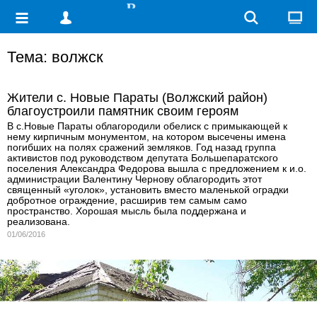
Тема: волжск
Жители с. Новые Параты (Волжский район)
благоустроили памятник своим героям
В с.Новые Параты облагородили обелиск с примыкающей к
нему кирпичным монументом, на котором высечены имена
погибших на полях сражений земляков. Год назад группа
активистов под руководством депутата Большепаратского
поселения Александра Федорова вышла с предложением к и.о.
администрации Валентину Чернову облагородить этот
священный «уголок», установить вместо маленькой оградки
добротное ограждение, расширив тем самым само
пространство. Хорошая мысль была поддержана и
реализована.
01/06/2016