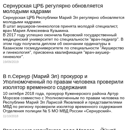
Сернурская ЦРБ регулярно обновляется
молодыми кадрами
Сернурская ЦРБ Республики Марий Эл регулярно обновляется
молодыми кадрами.
В штат акушеров-гинекологов принята молодой специалист,
врач Мария Алексеевна Кузьмина.
В 2017 году успешно окончила Кировский государственный
медицинский университет по специальности "врач-педиатр". В
этом году получила диплом об окончании ординатуры в
Казанском госмедуниверситете по специальности "Акушерство
и гинекология", присвоена квалификация "врач-акушер-
гинеколог".
19/09/2019
В п.Сернур (Марий Эл) прокурор и
Уполномоченный по правам человека проверили
изолятор временного содержания
10 октября 2018 года, прокурор Куженерского района Артур
Морозов совместно с Уполномоченным по правам человека по
Республике Марий Эл Ларисой Яковлевой и представителями
МВД по региону проверили изолятор временного содержания
Отделения полиции № 5 МО МВД России «Сернурский».
11/10/2018