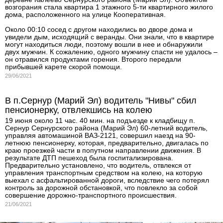
возгорания стала квартира 1 этажного 5-ти квартирного жилого
дома, расположенного на улице Кооперативная.
Около 00:10 сосед с другом находились во дворе дома и
увидели дым, исходящий с веранды. Они знали, что в квартире
могут находиться люди, поэтому вошли в нее и обнаружили
двух мужчин. К сожалению, одного мужчину спасти не удалось –
он отравился продуктами горения. Второго передали
прибывшей карете скорой помощи.
29/06/2021
В п.Сернур (Марий Эл) водитель "Нивы" сбил
пенсионерку, отвлекшись на колею
19 июня около 11 час. 40 мин. на подъезде к кладбищу п.
Сернур Сернурского района (Марий Эл) 60-летний водитель,
управляя автомашиной ВАЗ-2121, совершил наезд на 90-
летнюю пенсионерку, которая, предварительно, двигалась по
краю проезжей части в попутном направлении движения. В
результате ДТП пешеход была госпитализирована.
Предварительно установлено, что водитель, отвлекся от
управления транспортным средством на колею, на которую
выехал с асфальтированной дороги, вследствие чего потерял
контроль за дорожной обстановкой, что повлекло за собой
совершение дорожно-транспортного происшествия.
21/06/2021