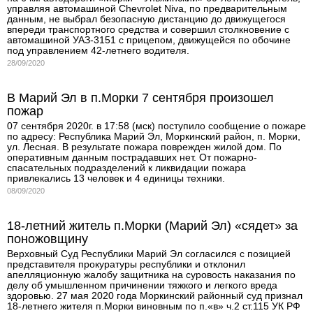
управляя автомашиной Chevrolet Niva, по предварительным
данным, не выбрал безопасную дистанцию до движущегося
впереди транспортного средства и совершил столкновение с
автомашиной УАЗ-3151 с прицепом, движущейся по обочине
под управлением 42-летнего водителя.
28/09/2020
В Марий Эл в п.Морки 7 сентября произошел
пожар
07 сентября 2020г. в 17:58 (мск) поступило сообщение о пожаре
по адресу: Республика Марий Эл, Моркинский район, п. Морки,
ул. Лесная. В результате пожара поврежден жилой дом. По
оперативным данным пострадавших нет. От пожарно-
спасательных подразделений к ликвидации пожара
привлекались 13 человек и 4 единицы техники.
08/09/2020
18-летний житель п.Морки (Марий Эл) «сядет» за
поножовщину
Верховный Суд Республики Марий Эл согласился с позицией
представителя прокуратуры республики и отклонил
апелляционную жалобу защитника на суровость наказания по
делу об умышленном причинении тяжкого и легкого вреда
здоровью. 27 мая 2020 года Моркинский районный суд признал
18-летнего жителя п.Морки виновным по п.«в» ч.2 ст.115 УК РФ