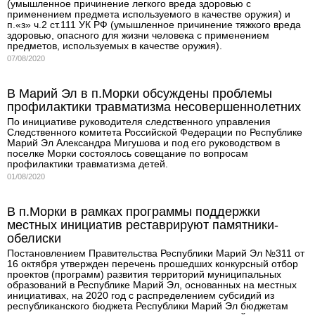
(умышленное причинение легкого вреда здоровью с
применением предмета используемого в качестве оружия) и
п.«з» ч.2 ст.111 УК РФ (умышленное причинение тяжкого вреда
здоровью, опасного для жизни человека с применением
предметов, используемых в качестве оружия).
07/08/2020
В Марий Эл в п.Морки обсуждены проблемы
профилактики травматизма несовершеннолетних
По инициативе руководителя следственного управления
Следственного комитета Российской Федерации по Республике
Марий Эл Александра Мигушова и под его руководством в
поселке Морки состоялось совещание по вопросам
профилактики травматизма детей.
01/08/2020
В п.Морки в рамках программы поддержки
местных инициатив реставрируют памятники-
обелиски
Постановлением Правительства Республики Марий Эл №311 от
16 октября утвержден перечень прошедших конкурсный отбор
проектов (программ) развития территорий муниципальных
образований в Республике Марий Эл, основанных на местных
инициативах, на 2020 год с распределением субсидий из
республиканского бюджета Республики Марий Эл бюджетам