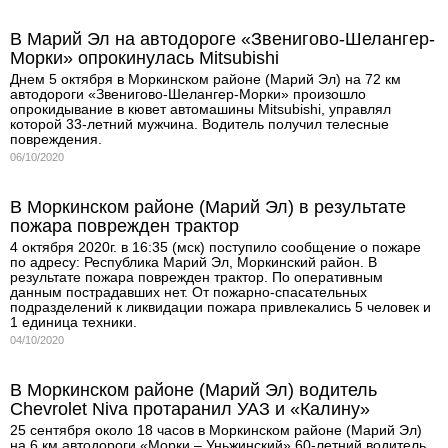
В Марий Эл на автодороге «Звенигово-Шелангер-
Морки» опрокинулась Mitsubishi
Днем 5 октября в Моркинском районе (Марий Эл) на 72 км
автодороги «Звенигово-Шелангер-Морки» произошло
опрокидывание в кювет автомашины Mitsubishi, управлял
которой 33-летний мужчина. Водитель получил телесные
повреждения.
06/10/2020
В Моркинском районе (Марий Эл) в результате
пожара поврежден трактор
4 октября 2020г. в 16:35 (мск) поступило сообщение о пожаре
по адресу: Республика Марий Эл, Моркинский район. В
результате пожара поврежден трактор. По оперативным
данным пострадавших нет. От пожарно-спасательных
подразделений к ликвидации пожара привлекались 5 человек и
1 единица техники.
04/10/2020
В Моркинском районе (Марий Эл) водитель
Chevrolet Niva протаранил УАЗ и «Калину»
25 сентября около 18 часов в Моркинском районе (Марий Эл)
на 6 км автодороги «Морки – Уньжинский» 60-летний водитель,