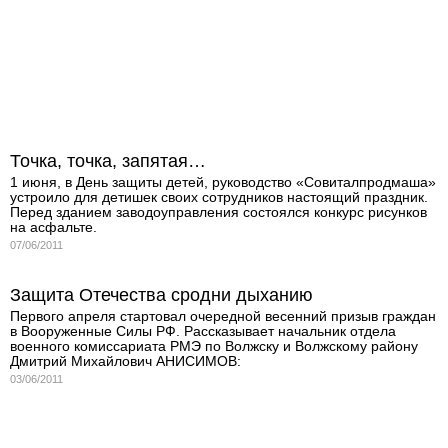
Точка, точка, запятая…
1 июня, в День защиты детей, руководство «Совиталпродмаша»
устроило для детишек своих сотрудников настоящий праздник.
Перед зданием заводоуправления состоялся конкурс рисунков
на асфальте.
07/06/2011
Защита Отечества сродни дыханию
Первого апреля стартовал очередной весенний призыв граждан
в Вооруженные Силы РФ. Рассказывает начальник отдела
военного комиссариата РМЭ по Волжску и Волжскому району
Дмитрий Михайлович АНИСИМОВ:
03/06/2011