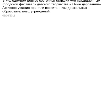
В Молодежном центре состоялся ставший уже традиционным
городской фестиваль детского творчества «Юные дарования».
Активное участие приняли воспитанники дошкольных
образовательных учреждений.
03/06/2011