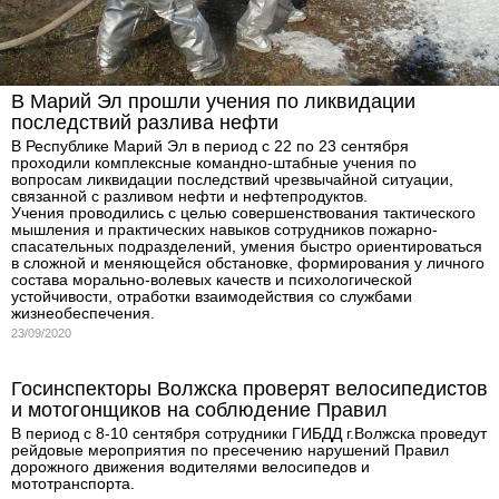
В Марий Эл прошли учения по ликвидации
последствий разлива нефти
В Республике Марий Эл в период с 22 по 23 сентября
проходили комплексные командно-штабные учения по
вопросам ликвидации последствий чрезвычайной ситуации,
связанной с разливом нефти и нефтепродуктов.
Учения проводились с целью совершенствования тактического
мышления и практических навыков сотрудников пожарно-
спасательных подразделений, умения быстро ориентироваться
в сложной и меняющейся обстановке, формирования у личного
состава морально-волевых качеств и психологической
устойчивости, отработки взаимодействия со службами
жизнеобеспечения.
23/09/2020
Госинспекторы Волжска проверят велосипедистов
и мотогонщиков на соблюдение Правил
В период с 8-10 сентября сотрудники ГИБДД г.Волжска проведут
рейдовые мероприятия по пресечению нарушений Правил
дорожного движения водителями велосипедов и
мототранспорта.