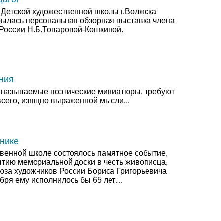
 Детской художественной школы г.Волжска
крылась персональная обзорная выставка члена
России Н.Б.Товаровой-Кошкиной.
ния
ак называемые поэтические миниатюры, требуют
всего, изящно выраженной мысли...
жнике
твенной школе состоялось памятное событие,
тию мемориальной доски в честь живописца,
оюза художников России Бориса Григорьевича
ября ему исполнилось бы 65 лет…