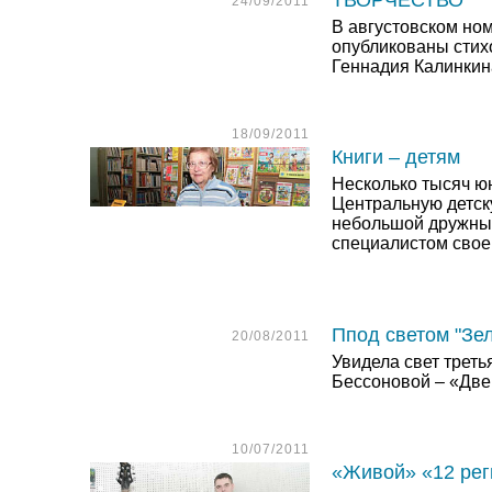
ТВОРЧЕСТВО
24/09/2011
В августовском но
опубликованы стих
Геннадия Калинкин
18/09/2011
Книги – детям
Несколько тысяч ю
Центральную детску
небольшой дружны
специалистом свое
Ппод светом "Зе
20/08/2011
Увидела свет треть
Бессоновой – «Две
10/07/2011
«Живой» «12 рег