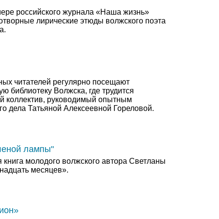
мере российского журнала «Наша жизнь»
отворные лирические этюды волжского поэта
а.
ных читателей регулярно посещают
ю библиотеку Волжска, где трудится
й коллектив, руководимый опытным
го дела Татьяной Алексеевной Гореловой.
леной лампы"
я книга молодого волжского автора Светланы
надцать месяцев».
ион»