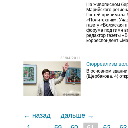
На живописном бер
Марийского регион
Гостей принимала 
«Политехник». Учас
газету «Волжская 
форума под гимн в
редактор газеты «
корреспондент «Ма
23/04/2011
Сюрреализм вол
В основном здании
(Щербакова, 4) от
← назад
дальше →
1
...
59
60
61
62
63