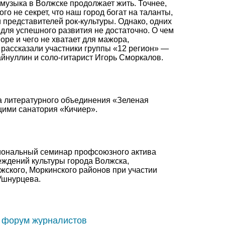
музыка в Волжске продолжает жить. Точнее,
го не секрет, что наш город богат на таланты,
и представителей рок-культуры. Однако, одних
для успешного развития не достаточно. О чем
норе и чего не хватает для мажора,
рассказали участники группы «12 регион» —
айнуллин и соло-гитарист Игорь Сморкалов.
а литературного объединения «Зеленая
ими санатория «Кичиер».
иональный семинар профсоюзного актива
еждений культуры города Волжска,
жского, Моркинского районов при участии
Ушнурцева.
 форум журналистов