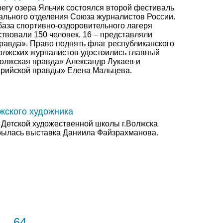
егу озера Яльчик состоялся второй фестиваль
ального отделения Союза журналистов России.
база спортивно-оздоровительного лагеря
твовали 150 человек. 16 – представляли
правда». Право поднять флаг республиканского
олжских журналистов удостоились главный
Волжская правда» Александр Лукаев и
рийской правды» Елена Мальцева.
жского художника
 Детской художественной школы г.Волжска
крылась выставка Даниила Файзрахманова.
64