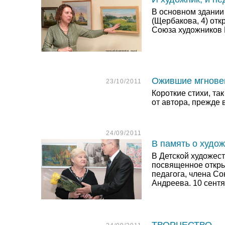
В основном здании
(Щербакова, 4) от
Союза художников 
Ожившие мгнове
23/10/2011
Короткие стихи, т
от автора, прежде 
24/09/2011
В память о худо
В Детской художес
посвященное откры
педагога, члена С
Андреева. 10 сент