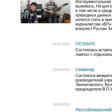
Инструментальная 
выживать. Ни для ко
в том числе и сред
природных данных 
хочется спеть в ми
журналистам «ВП» 
вокалист Руслан З
ПОЭЗИЯ
01/07/2011
Состоялась встреч
лампа» с отдыхающ
Семинар
23/06/2011
Состоялся межрег
руководителей учр
Звениговского, Вол
председателя В.П.
18/06/2011
Республиканский