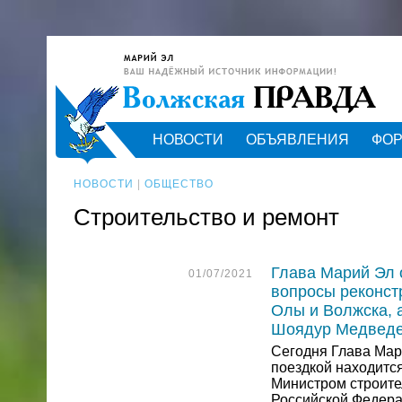
НОВОСТИ
ОБЪЯВЛЕНИЯ
ФО
НОВОСТИ
|
ОБЩЕСТВО
Строительство и ремонт
Глава Марий Эл 
01/07/2021
вопросы реконст
Олы и Волжска, а
Шоядур Медведе
Сегодня Глава Мар
поездкой находится
Министром строите
Российской Федер