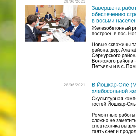
29/06/2021
Завершена работ
обеспечению стр
в восьми населе
Железобетонный ре
построен в пос. Н
Новые скважины та
района, дер. Алата
Сернурского района
Волжского района –
Петъялы и в с. По
В Йошкар-Оле (М
28/06/2021
хлебосольной ж
Скульптурная компо
гостей Йошкар-Ол
Ремонтные работы,
сложно не заметить
спецтехника вышли
таять снег и прод