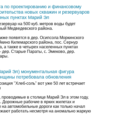
а по проектированию и финансовому
оительства новых скважин и резервуаров
нных пунктах Марий Эл
зервуар на 500 куб. метров воды будет
овый Медведевского района.
кже появятся в дер. Осипсола Моркинского
йкино Килемарского района, пос. Сернур
, а также в четырех населенных пунктах
 дер. Старые Параты, с. Эмеково, дер.
мары.
арий Эл) монументальная фигура
енщины потребовала обновления
зиция "Хлеб-соль" вот уже 50 лет встречает
ы
 проводимые в столице Марий Эл в этом году,
. Дорожные рабочие в ярких жилетах и
 на автомобильные дороги как только начал
олжают работать несмотря на аномально жаркую