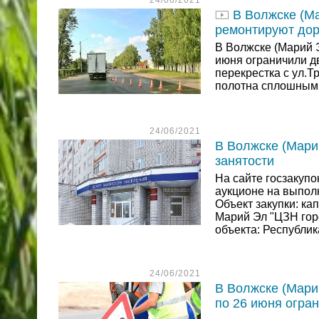
24/06/2021
В Волжске (Ма
ремонтируют дор
В Волжске (Марий Э
июня ограничили д
перекрестка с ул.Т
полотна сплошным
24/06/2021
В Волжске (Мари
занятости
На сайте госзакуп
аукционе на выпол
Объект закупки: ка
Марий Эл "ЦЗН гор
объекта: Республик
24/06/2021
В Волжске (Мари
по 26 июня огра