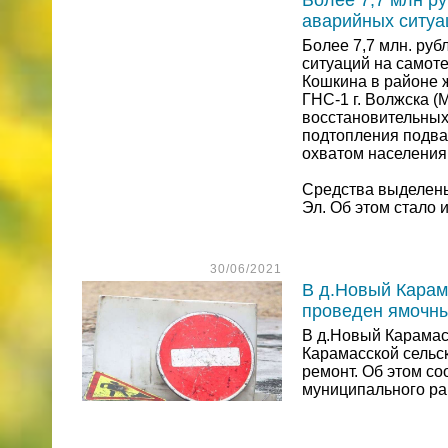
Более 7,7 млн р
аварийных ситуа
Более 7,7 млн. ру
ситуаций на самот
Кошкина в районе ж
ГНС-1 г. Волжска (
восстановительных
подтопления подв
охватом населения 
Средства выделены
Эл. Об этом стало 
30/06/2021
В д.Новый Карам
проведен ямочн
В д.Новый Карамас
Карамасской сельс
ремонт. Об этом с
муниципального ра