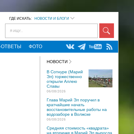
ГДЕ ИСКАТЬ:
НОВОСТИ И БЛОГИ
Я ИЩУ...
-ОТВЕТЫ
ФОТО
НОВОСТИ
В Сотнуре (Марий
Эл) торжественно
открыли Аллею
Славы
06/08/2026
Глава Марий Эл поручил в
кратчайшие начать
восстановительные работы на
водозаборе в Волжске
06/08/2026
Средняя стоимость «квадрата»
на вторичке в Марий Эл выросла