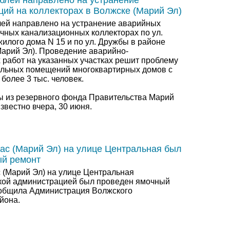
ублей направлено на устранение
ций на коллекторах в Волжске (Марий Эл)
блей направлено на устранение аварийных
ечных канализационных коллекторах по ул.
илого дома N 15 и по ул. Дружбы в районе
Марий Эл). Проведение аварийно-
 работ на указанных участках решит проблему
альных помещений многоквартирных домов с
более 3 тыс. человек.
 из резервного фонда Правительства Марий
известно вчера, 30 июня.
ас (Марий Эл) на улице Центральная был
ый ремонт
 (Марий Эл) на улице Центральная
кой администрацией был проведен ямочный
ообщила Администрация Волжского
йона.