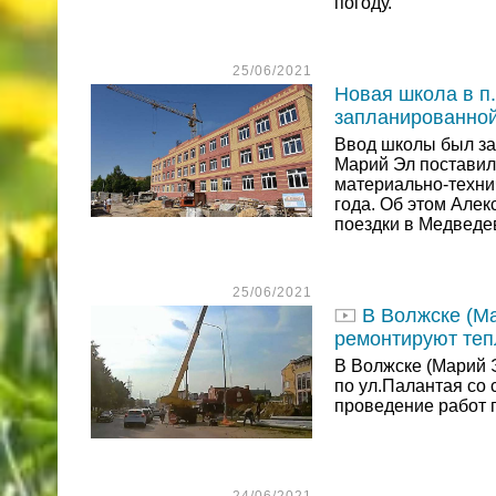
погоду.
25/06/2021
Новая школа в п
запланированно
Ввод школы был за
Марий Эл поставил
материально-техни
года. Об этом Алек
поездки в Медведе
25/06/2021
В Волжске (Ма
ремонтируют теп
В Волжске (Марий 
по ул.Палантая со 
проведение работ п