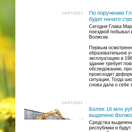
По поручению Гл
14/07/2021
будет начато ст
Сегодня Глава Мар
поездкой побывал 
Волжске.
Первым осмотренны
образовательное у
эксплуатацию в 198
здание требует по
обследованию, пров
происходит деформ
ситуации. Тогда шк
снова дала о себе з
14/07/2021
Более 16 млн ру
выделено Волжск
Средства выделены
республики и буду