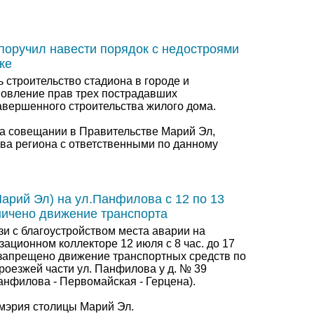
поручил навести порядок с недостроями
ке
 строительство стадиона в городе и
новление прав трех пострадавших
авершенного строительства жилого дома.
на совещании в Правительстве Марий Эл,
ава региона с ответственными по данному
арий Эл) на ул.Панфилова с 12 по 13
ничено движение транспорта
зи с благоустройством места аварии на
ационном коллекторе 12 июля с 8 час. до 17
т запрещено движение транспортных средств по
роезжей части ул. Панфилова у д. № 39
анфилова - Первомайская - Герцена).
мэрия столицы Марий Эл.