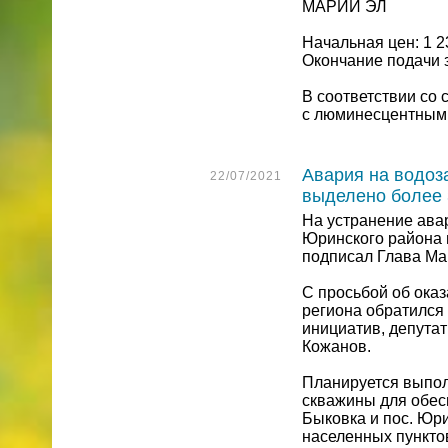
МАРИЙ ЭЛ
Начальная цен: 1 2
Окончание подачи за
В соответствии со 
с люминесцентными
Авария на водоз
22/07/2021
выделено более 
На устранение ава
Юринского района в
подписал Глава Ма
С просьбой об ока
региона обратился
инициатив, депута
Кожанов.
Планируется выпол
скважины для обес
Быковка и пос. Юр
населенных пунктов 