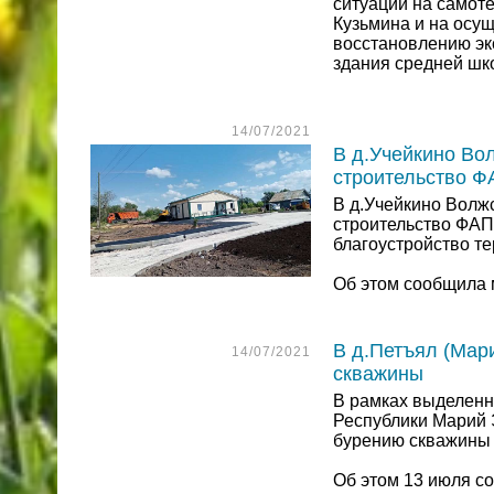
ситуаций на самот
Кузьмина и на осу
восстановлению эк
здания средней шко
14/07/2021
В д.Учейкино Во
строительство Ф
В д.Учейкино Волж
строительство ФАП
благоустройство те
Об этом сообщила 
В д.Петъял (Мар
14/07/2021
скважины
В рамках выделен
Республики Марий 
бурению скважины 
Об этом 13 июля с