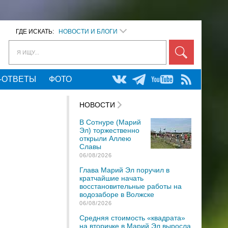
ГДЕ ИСКАТЬ:
НОВОСТИ И БЛОГИ
Я ИЩУ...
-ОТВЕТЫ
ФОТО
НОВОСТИ
В Сотнуре (Марий
Эл) торжественно
открыли Аллею
Славы
06/08/2026
Глава Марий Эл поручил в
кратчайшие начать
восстановительные работы на
водозаборе в Волжске
06/08/2026
Средняя стоимость «квадрата»
на вторичке в Марий Эл выросла