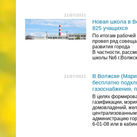
21/07/2021
Новая школа в В
825 учащихся
По итогам рабочей
провел ряд совеща
развития города
В частности, рассм
школы №6 г.Волжск
В Волжске (Мари
21/07/2021
бесплатно подкл
газоснабжения, 
В целях формирова
газификации, мэри
домовладений, жел
централизованным 
администрацию горо
6-01-08 или в кабин