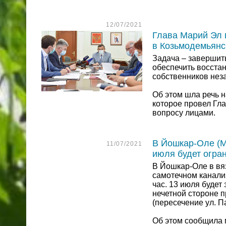
12/07/2021
Глава Марий Эл 
в Козьмодемьянс
Задача – завершить
обеспечить восста
собственников нез
Об этом шла речь 
которое провел Гл
вопросу лицами.
В Йошкар-Оле (М
11/07/2021
июля будет огра
В Йошкар-Оле в вя
самотечном канализ
час. 13 июля буде
нечетной стороне п
(пересечение ул. П
Об этом сообщила 