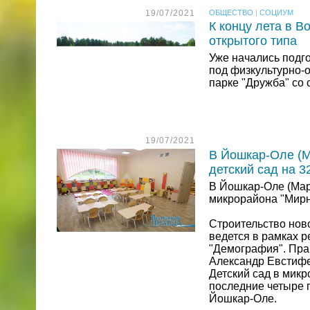
19/07/2021
ОБЩЕСТВО
|
СОЦИУМ
К концу лета в 
открытого типа
Уже начались подг
под физкультурно-
парке "Дружба" со
19/07/2021
В Йошкар-Оле (М
детский сад на 3
В Йошкар-Оле (Мар
микрорайона "Мирны
Строительство нов
ведется в рамках 
"Демография". Пра
Александр Евстифе
Детский сад в микр
последние четыре г
Йошкар-Оле.