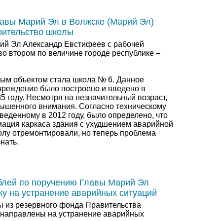
авы Марий Эл в Волжске (Марий Эл)
роительство школы
ий Эл Александр Евстифеев с рабочей
во втором по величине городе республике –
м объектом стала школа № 6. Данное
чреждение было построено и введено в
5 году. Несмотря на незначительный возраст,
вышенного внимания. Согласно техническому
еденному в 2012 году, было определено, что
ация каркаса здания с ухудшением аварийной
олу отремонтировали, но теперь проблема
нать.
блей по поручению Главы Марий Эл
у на устранение аварийных ситуаций
 из резервного фонда Правительства
т направлены на устранение аварийных