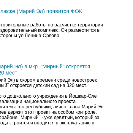
Волжске (Марий Эл) появится ФОК
отовительные работы по расчистке территории
оздоровительный комплекс. Он разместится в
 стороны ул.Ленина-Орлова.
арий Эл) в мкр. "Мирный" откроется
20 мест
ий Эл) в скором времени среди новостроек
й" откроется детский сад на 320 мест.
ого дошкольного учреждения в Йошкар-Оле
реализации национального проекта
вительство республики, лично Глава Марий Эл
ев держит этот проект на особом контроле.
орайоне "Мирный" - уже девятый, который за
ода строится и вводится в эксплуатацию в