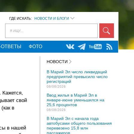
ГДЕ ИСКАТЬ:
НОВОСТИ И БЛОГИ
Я ИЩУ...
-ОТВЕТЫ
ФОТО
НОВОСТИ
В Марий Эл число ликвидаций
предприятий превысило число
регистраций
08/08/2026
 Кажется,
Ввод жилья в Марий Эл в
дывает свой
январе-июне уменьшился на
25,6 процентов
(как в
08/08/2026
В Марий Эл с начала года
автобусами общего пользования
ссы в нашей
перевезено 15,8 млн
пассажиров