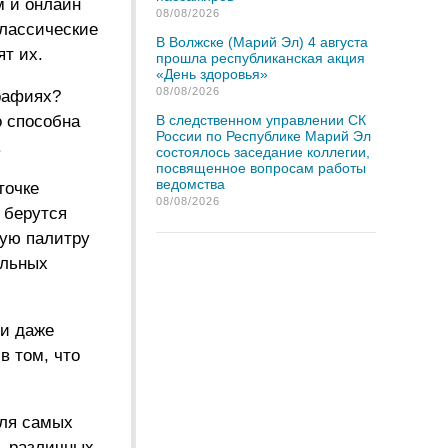
м и онлайн
08/08/2026
классические
В Волжске (Марий Эл) 4 августа
ят их.
прошла республиканская акция
«День здоровья»
08/08/2026
рафиях?
о способна
В следственном управлении СК
России по Республике Марий Эл
.
состоялось заседание коллегии,
посвященное вопросам работы
ведомства
точке
08/08/2026
 берутся
вую палитру
альных
 и даже
в том, что
для самых
ь различных