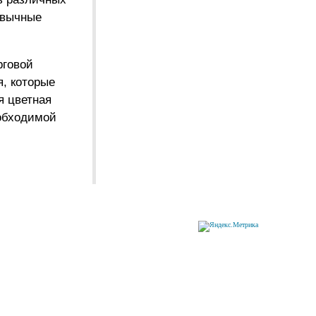
ивычные
рговой
я, которые
я цветная
обходимой