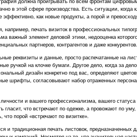
играфия должна проигрывать по всем фронтам цифровы
начно в этой сфере производства. Есть ситуации, когда 
 эффективно, как новые продукты, а порой и превосход
я, например,
печать визиток
в профессиональных типог
сьма важный элемент деловой этики, недооценка которог
енциальных партнеров, контрагентов и даже конкурентов
льные реквизиты и данные, просто распечатанные на лис
е ручкой на клочке бумаги. Другое дело, когда за дело
ональный дизайн конкретно под вас, определяют цвето
ьные шрифты, согласовывают набор отраженных персон
 личности и вашего профессионализма, вашего статуса
 гласит, что встречают по одежке, а провожают по уму, 
, что порой «встречают по визитке».
тся и традиционная
печать листовок
, предназначенных 
рных кампаний. Несмотря на то, что значительная част