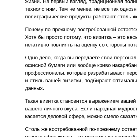
жизни. На первый взгляд, традиционная пол
технологиям. Тем не менее, не все так одноз
полиграфические продукты работают столь же
Почему по-прежнему востребованной остаетс
Хотя бы просто потому, что визитка – это ве
негативно повлиять на оценку со стороны пот
Одно дело, когда вы передаете свои персона
офисной бумаги или вообще криво накарябанны
профессионалы, которые разрабатывают перс
и стиль вашей визитки, подбирают оптимал
данных.
Такая визитка становится выражением вашей
вашего личного вкуса. Если народная мудрость
касается деловой сфере, можно смело сказать
Столь же востребованной по-прежнему остае
разных сфер жизни – от рекламы до предвыбо