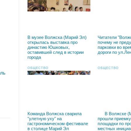
В музее Волжска (Марий Эл)
Читатели "Волж
открылась выставка про
почему не пред
династию Юшковых,
парковки во вре
оставившей след в истории
дороги по ул.Ле
города
ОБЩЕСТВО
ОБЩЕСТВО
ель
Команда Волжска сварила
В Волжске (
"улетную уху" на
прошли приемку
гастрономическом фестивале
площадки по пр
в столице Марий Эл
местных инициа