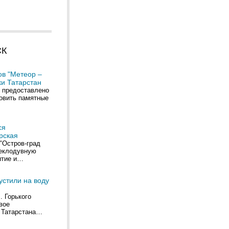
СК
ов "Метеор –
ки Татарстан
 предоставлено
новить памятные
ся
рская
"Остров-град
теклодувную
ытие и…
устили на воду
. Горького
вое
 Татарстана…