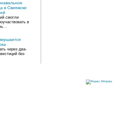
рнавальное
а в Свияжске
тей
ний смогли
поучаствовать в
ечь…
авершается
рка
ть через два-
вестиций без