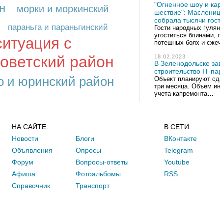
"Огненное шоу и ка
н
морки и моркинский
шествие": Маслениц
собрала тысячи гос
параньга и параньгинский
Гости народных гуля
угоститься блинами, 
ситуация с
потешных боях и сж
советский район
18.02.2023
В Зеленодольске з
строительство IT-па
 и юринский район
Объект планируют сда
три месяца. Объем ин
учета капремонта…
НА САЙТЕ:
В СЕТИ:
Новости
Блоги
ВКонтакте
Объявления
Опросы
Telegram
Форум
Вопросы-ответы
Youtube
Афиша
Фотоальбомы
RSS
Справочник
Транспорт