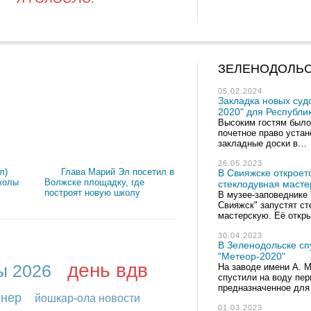
ЗЕЛЕНОДОЛЬ
05.02.2024
Закладка новых суд
2020" для Республи
Высоким гостям было
почетное право уста
закладные доски в…
26.05.2023
л)
Глава Марий Эл посетил в
В Свияжске откроет
колы
Волжске площадку, где
стеклодувная масте
построят новую школу
В музее-заповеднике 
Свияжск" запустят с
мастерскую. Её откр
30.04.2023
В Зеленодольске сп
"Метеор-2020"
день вдв
ы 2026
На заводе имени А. М
спустили на воду пер
предназначенное для
енер
йошкар-ола новости
01.03.2023