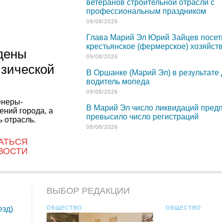
ветеранов строительной отрасли с
профессиональным праздником
09/08/2026
Глава Марий Эл Юрий Зайцев посет
крестьянское (фермерское) хозяйст
дены
09/08/2026
изической
В Оршанке (Марий Эл) в результате
водитель мопеда
09/08/2026
енеры-
В Марий Эл число ликвидаций пред
ений города, а
превысило число регистраций
 отрасль.
08/08/2026
АТЬСЯ
ВОСТИ
ВЫБОР РЕДАКЦИИ
езд)
ОБЩЕСТВО
ОБЩЕСТВО