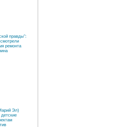
ской правды":
усмотрели
мя ремонта
нина
Марий Эл)
 детские
оектам
тив