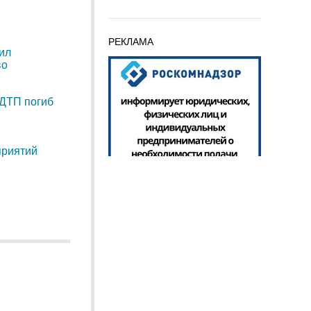
РЕКЛАМА
ил
во
 ДТП погиб
приятий