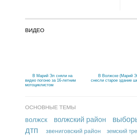
ВИДЕО
В Марий Эл сняли на
В Волжске (Марий Э
видео погоню за 16-летним
снесли старое здание ш
мотоциклистом
ОСНОВНЫЕ ТЕМЫ
выбор
волжский район
волжск
дтп
звениговский район
земский тр