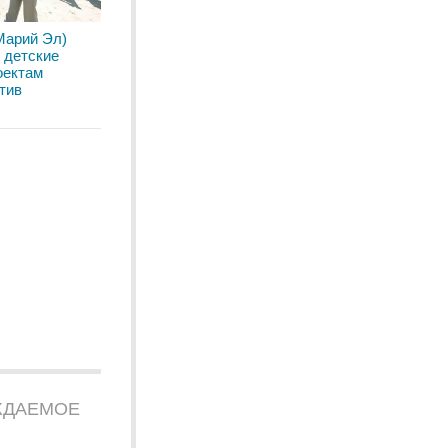
Марий Эл)
 детские
оектам
тив
ЖДАЕМОЕ