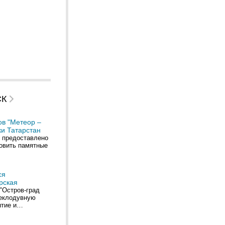
СК
ов "Метеор –
ки Татарстан
 предоставлено
новить памятные
ся
рская
"Остров-град
теклодувную
ытие и…