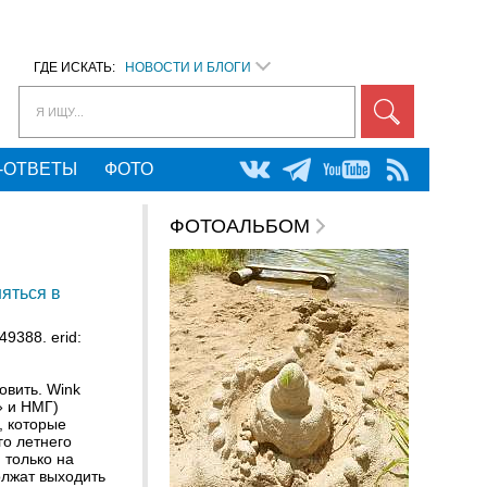
ГДЕ ИСКАТЬ:
НОВОСТИ И БЛОГИ
Я ИЩУ...
-ОТВЕТЫ
ФОТО
ФОТОАЛЬБОМ
няться в
9388. erid:
овить. Wink
» и НМГ)
, которые
о летнего
 только на
олжат выходить