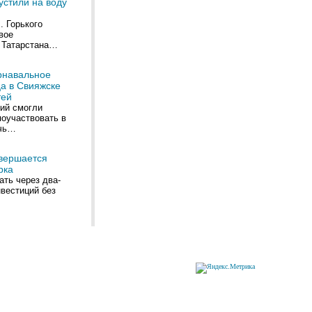
устили на воду
. Горького
вое
 Татарстана…
рнавальное
а в Свияжске
тей
ний смогли
поучаствовать в
ечь…
авершается
рка
ть через два-
вестиций без