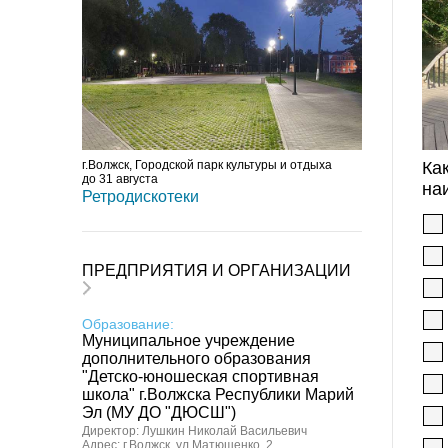
г.Волжск, Городской парк культуры и отдыха
Ка
до 31 августа
на
Ретродискотеки
ПРЕДПРИЯТИЯ И ОРГАНИЗАЦИИ
Образование:
Муниципальное учреждение
дополнительного образования
"Детско-юношеская спортивная
школа" г.Волжска Республики Марий
Эл (МУ ДО "ДЮСШ")
Директор: Лушкин Николай Васильевич
Адрес: г.Волжск, ул.Матюшенко, 2