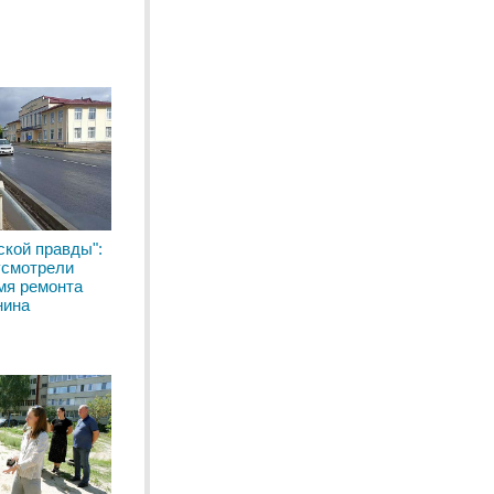
ской правды":
усмотрели
мя ремонта
нина