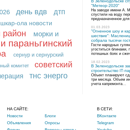
В Зеленодольске сп
"Метеор-2020"
день вдв
дтп
На заводе имени А. М
026
спустили на воду пер
предназначенное для
шкар-ола новости
01.03.2023
 район
"Огненное шоу и ка
морки и
шествие": Маслениц
 и параньгинский
собрала тысячи гос
Гости народных гуля
угоститься блинами, 
ра
потешных боях и сж
сернур и сернурский
советский
18.02.2023
нный комитет
В Зеленодольске з
строительство IT-па
тнс энерго
перация
Объект планируют сда
три месяца. Объем ин
учета капремонта…
н
НА САЙТЕ:
В СЕТИ:
Новости
Блоги
ВКонтакте
Объявления
Опросы
Telegram
Форум
Вопросы-ответы
Youtube