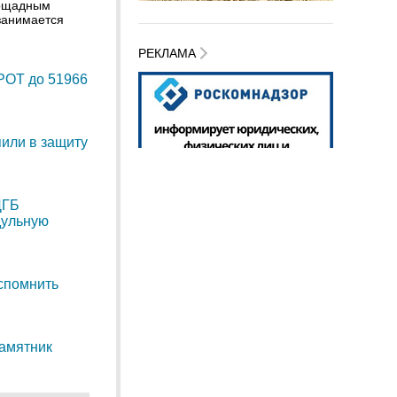
пощадным
занимается
РЕКЛАМА
РОТ до 51966
или в защиту
ЦГБ
дульную
спомнить
амятник