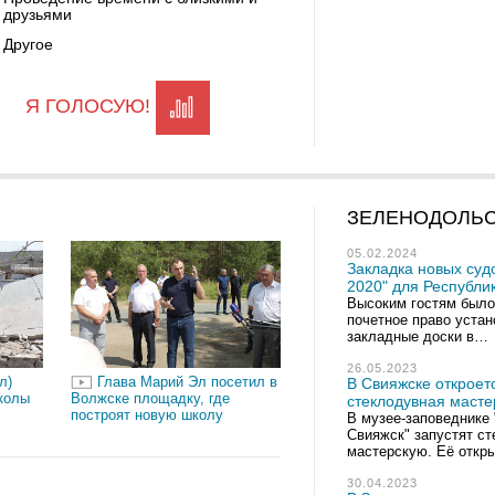
друзьями
Другое
Я ГОЛОСУЮ!
ЗЕЛЕНОДОЛЬ
05.02.2024
Закладка новых суд
2020" для Республи
Высоким гостям было
почетное право уста
закладные доски в…
26.05.2023
л)
Глава Марий Эл посетил в
В Свияжске откроет
колы
Волжске площадку, где
стеклодувная масте
построят новую школу
В музее-заповеднике 
Свияжск" запустят с
мастерскую. Её откр
30.04.2023