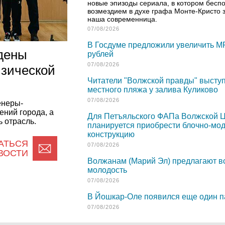
новые эпизоды сериала, в котором бес
возмездием в духе графа Монте-Кристо 
наша современница.
07/08/2026
В Госдуме предложили увеличить М
дены
рублей
07/08/2026
изической
Читатели "Волжской правды" выступ
местного пляжа у залива Куликово
07/08/2026
енеры-
ений города, а
Для Петъяльского ФАПа Волжской 
 отрасль.
планируется приобрести блочно-мо
конструкцию
АТЬСЯ
07/08/2026
ВОСТИ
Волжанам (Марий Эл) предлагают в
молодость
07/08/2026
В Йошкар-Оле появился еще один п
07/08/2026