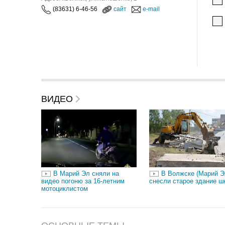
(83631) 6-46-56
сайт
e-mail
ВИДЕО
В Марий Эл сняли на
В Волжске (Марий Э
видео погоню за 16-летним
снесли старое здание ш
мотоциклистом