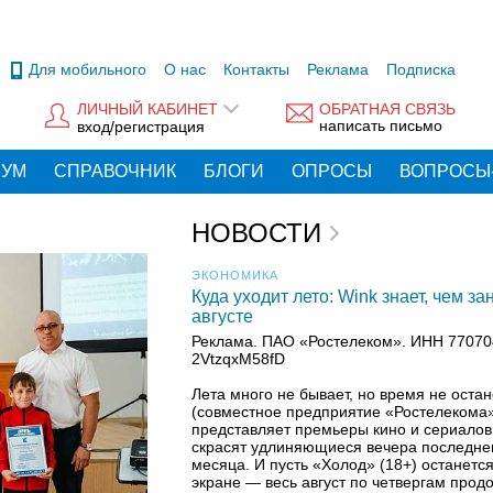
Для мобильного
О нас
Контакты
Реклама
Подписка
ЛИЧНЫЙ КАБИНЕТ
ОБРАТНАЯ СВЯЗЬ
написать письмо
вход/регистрация
РУМ
СПРАВОЧНИК
БЛОГИ
ОПРОСЫ
ВОПРОСЫ
НОВОСТИ
ЭКОНОМИКА
Куда уходит лето: Wink знает, чем за
августе
Реклама. ПАО «Ростелеком». ИНН 770704
2VtzqxM58fD
Лета много не бывает, но время не остан
(совместное предприятие «Ростелекома
представляет премьеры кино и сериалов
скрасят удлиняющиеся вечера последнег
месяца. И пусть «Холод» (18+) останется
экране — весь август по четвергам прод