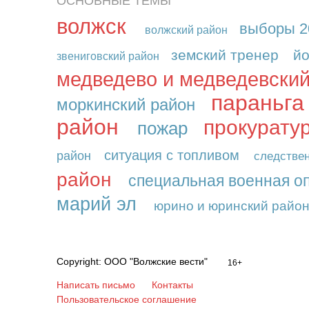
ОСНОВНЫЕ ТЕМЫ
волжск
выборы 2
волжский район
земский тренер
йо
звениговский район
медведево и медведевский
параньга
моркинский район
район
прокурату
пожар
ситуация с топливом
район
следстве
район
специальная военная о
марий эл
юрино и юринский райо
Copyright: ООО "Волжские вести"
16+
Написать письмо
Контакты
Пользовательское соглашение