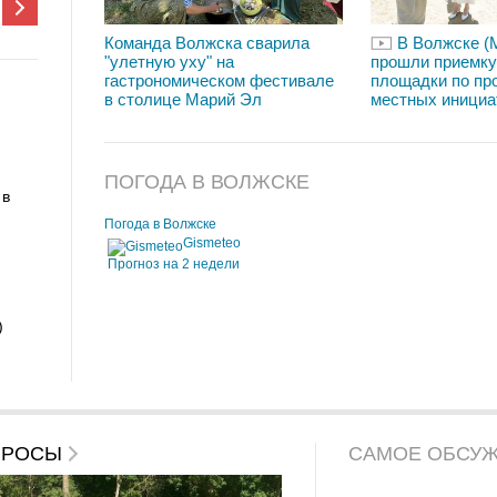
Команда Волжска сварила
В Волжске (
"улетную уху" на
прошли приемку
гастрономическом фестивале
площадки по пр
в столице Марий Эл
местных инициа
ПОГОДА В ВОЛЖСКЕ
 в
Погода в Волжске
Gismeteo
Прогноз на 2 недели
)
ПРОСЫ
САМОЕ ОБСУ