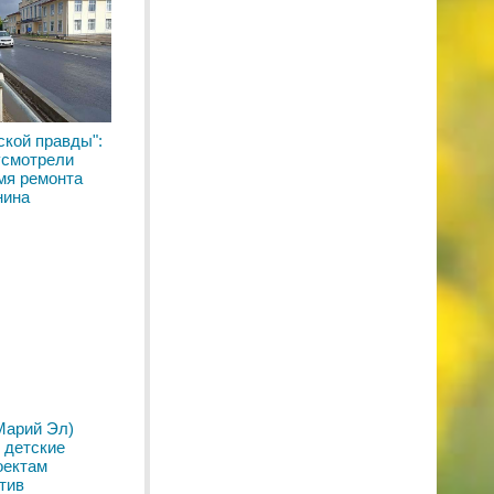
ской правды":
усмотрели
мя ремонта
нина
Марий Эл)
 детские
оектам
тив