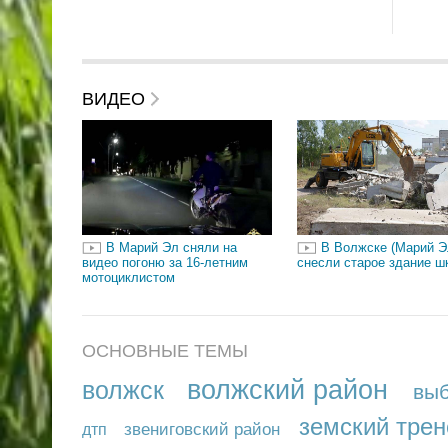
ВИДЕО
В Марий Эл сняли на
В Волжске (Марий Э
видео погоню за 16-летним
снесли старое здание ш
мотоциклистом
ОСНОВНЫЕ ТЕМЫ
волжский район
волжск
вы
земский трен
звениговский район
дтп