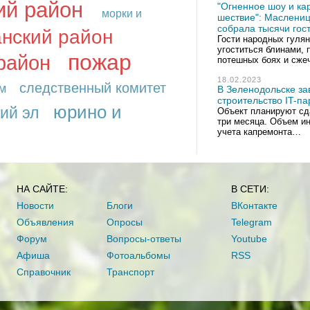
ий район
"Огненное шоу и ка
морки и
шествие": Маслениц
собрала тысячи гос
нский район
Гости народных гуля
угоститься блинами, 
пожар
район
потешных боях и сж
18.02.2023
следственный комитет
м
В Зеленодольске з
строительство IT-па
юрино и
ий эл
Объект планируют сда
три месяца. Объем ин
учета капремонта…
НА САЙТЕ:
В СЕТИ:
Новости
Блоги
ВКонтакте
Объявления
Опросы
Telegram
Форум
Вопросы-ответы
Youtube
Афиша
Фотоальбомы
RSS
Справочник
Транспорт