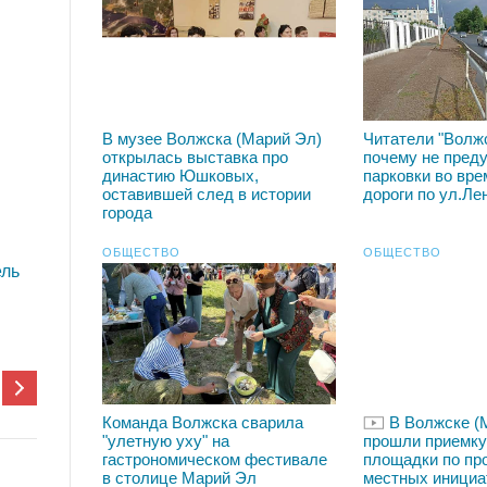
В музее Волжска (Марий Эл)
Читатели "Волж
открылась выставка про
почему не пред
династию Юшковых,
парковки во вре
оставившей след в истории
дороги по ул.Ле
города
ОБЩЕСТВО
ОБЩЕСТВО
ель
Команда Волжска сварила
В Волжске (
"улетную уху" на
прошли приемку
гастрономическом фестивале
площадки по пр
в столице Марий Эл
местных инициа