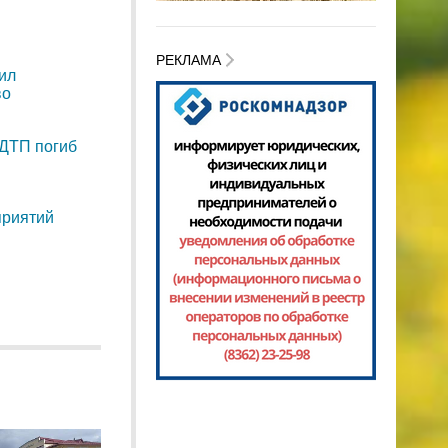
РЕКЛАМА
ил
во
 ДТП погиб
приятий