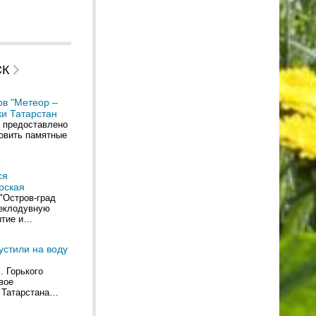
СК
ов "Метеор –
ки Татарстан
 предоставлено
новить памятные
ся
рская
"Остров-град
теклодувную
ытие и…
устили на воду
. Горького
вое
 Татарстана…