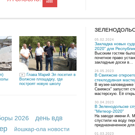
ЗЕЛЕНОДОЛЬ
05.02.2024
Закладка новых суд
2020" для Республи
Высоким гостям было
почетное право уста
закладные доски в…
26.05.2023
л)
Глава Марий Эл посетил в
В Свияжске откроет
колы
Волжске площадку, где
стеклодувная масте
построят новую школу
В музее-заповеднике 
Свияжск" запустят с
мастерскую. Её откр
30.04.2023
В Зеленодольске сп
"Метеор-2020"
На заводе имени А. М
день вдв
боры 2026
спустили на воду пер
предназначенное для
ер
йошкар-ола новости
01.03.2023