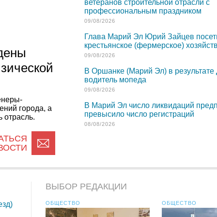
ветеранов строительной отрасли с
профессиональным праздником
09/08/2026
Глава Марий Эл Юрий Зайцев посет
крестьянское (фермерское) хозяйст
дены
09/08/2026
изической
В Оршанке (Марий Эл) в результате
водитель мопеда
09/08/2026
енеры-
В Марий Эл число ликвидаций пред
ений города, а
превысило число регистраций
 отрасль.
08/08/2026
АТЬСЯ
ВОСТИ
ВЫБОР РЕДАКЦИИ
езд)
ОБЩЕСТВО
ОБЩЕСТВО