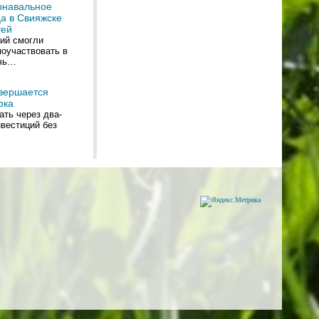
рнавальное
а в Свияжске
тей
ний смогли
поучаствовать в
ечь…
авершается
рка
ть через два-
вестиций без