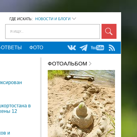
ГДЕ ИСКАТЬ:
НОВОСТИ И БЛОГИ
Я ИЩУ...
-ОТВЕТЫ
ФОТО
ФОТОАЛЬБОМ
иксирован
шкортостана в
жены 12
ов и