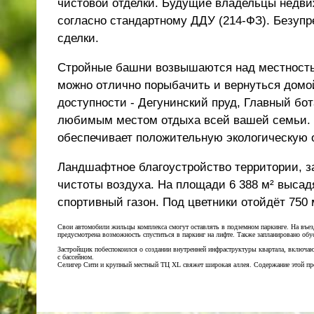
чистовой отделки. Будущие владельцы недвиж
согласно стандартному ДДУ (214-ФЗ). Безупр
сделки.
Стройные башни
возвышаются над местностью
можно отлично порыбачить и вернуться домой
доступности - Дегунинский пруд, Главный бо
любимым местом отдыха всей вашей семьи. 
обеспечивает положительную экологическую о
Ландшафтное благоустройство территории, з
чистоты воздуха. На площади 6 388 м² высадя
спортивный газон. Под цветники отойдёт 750 
Свои автомобили жильцы комплекса смогут оставлять в подземном паркинге. На въезд
предусмотрена возможность спуститься в паркинг на лифте. Также запланировано обу
Застройщик побеспокоился о создании внутренней инфраструктуры квартала, включающ
с бассейном.
Селигер Сити и крупный местный ТЦ XL свяжет широкая аллея. Содержание этой прогу