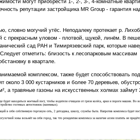
имости могут приобрести 1-, 2-, 3-, 4-комнатные кварт
ечность репутации застройщика MR Group - гарантия н
, словно могучий утёс. Неподалеку протекает р. Лихобо
 с прекрасным уловом - плотвой, щукой, линём. В пеш
танический сад РАН и Тимирязевский парк, которые наве
Следует отметить: близость к лесопарковым массивам
бстановку в квартале.
анимаемой комплексом, также будет способствовать п
т около 3 000 кустарников и более 70 деревьев, обустр
м², а травяные газоны на искусственных холмах займут 2
е будет находиться моечный пост, чтобы водители очищали от грязи колёса, арки и пороги машин. Во вс
стройство гостевых автостоянок (наземных).
ей в себя собственную торговую сеть, 2 детсадика, школу, службы быта. Напротив комплекса будет по
лочной зоны возьмёт на себя город, так что резидентам комплекса за наличие аллеи платить не придётс