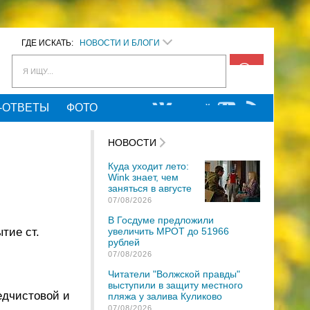
ГДЕ ИСКАТЬ:
НОВОСТИ И БЛОГИ
Я ИЩУ...
-ОТВЕТЫ
ФОТО
НОВОСТИ
Куда уходит лето:
Wink знает, чем
заняться в августе
07/08/2026
В Госдуме предложили
тие ст.
увеличить МРОТ до 51966
рублей
07/08/2026
Читатели "Волжской правды"
выступили в защиту местного
едчистовой и
пляжа у залива Куликово
07/08/2026