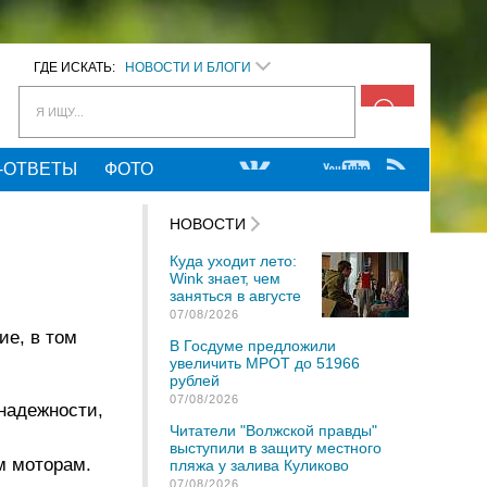
ГДЕ ИСКАТЬ:
НОВОСТИ И БЛОГИ
Я ИЩУ...
-ОТВЕТЫ
ФОТО
НОВОСТИ
Куда уходит лето:
Wink знает, чем
заняться в августе
07/08/2026
ие, в том
В Госдуме предложили
увеличить МРОТ до 51966
рублей
07/08/2026
надежности,
Читатели "Волжской правды"
выступили в защиту местного
м моторам
.
пляжа у залива Куликово
07/08/2026