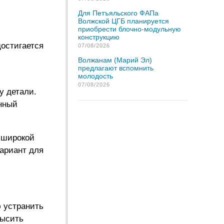
Для Петъяльского ФАПа
Волжской ЦГБ планируется
приобрести блочно-модульную
конструкцию
остигается
07/08/2026
Волжанам (Марий Эл)
предлагают вспомнить
молодость
07/08/2026
у детали.
енный
 широкой
ариант для
ю устранить
высить