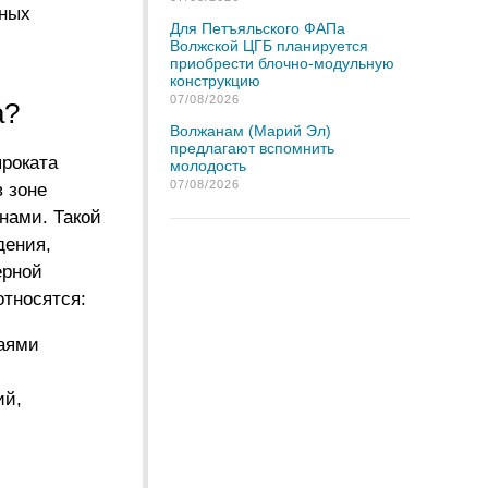
щных
Для Петъяльского ФАПа
Волжской ЦГБ планируется
приобрести блочно-модульную
конструкцию
07/08/2026
а?
Волжанам (Марий Эл)
предлагают вспомнить
проката
молодость
07/08/2026
в зоне
нами. Такой
дения,
ерной
относятся:
раями
ий,