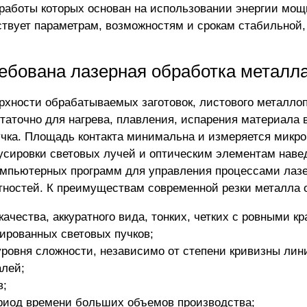
 работы которых основан на использовании энергии мо
ствует параметрам, возможностям и срокам стабильной,
ребована лазерная обработка металл
рхности обрабатываемых заготовок, листового металло
таточно для нагрева, плавления, испарения материала 
учка. Площадь контакта минимальна и измеряется микро
усировки световых лучей и оптическим элементам наве
омпьютерных программ для управления процессами лаз
тностей. К преимуществам современной резки металла 
ачества, аккуратного вида, тонких, четких с ровными к
рированных световых пучков;
ровня сложности, независимо от степени кривизны лин
алей;
в;
ериод времени больших объемов производства;