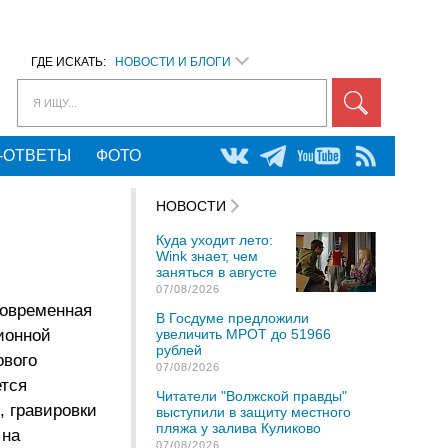
ГДЕ ИСКАТЬ:
НОВОСТИ И БЛОГИ
Я ИЩУ...
-ОТВЕТЫ
ФОТО
НОВОСТИ
Куда уходит лето:
Wink знает, чем
заняться в августе
07/08/2026
Современная
В Госдуме предложили
ионной
увеличить МРОТ до 51966
рублей
ового
07/08/2026
ется
Читатели "Волжской правды"
, гравировки
выступили в защиту местного
пляжа у залива Куликово
 на
07/08/2026