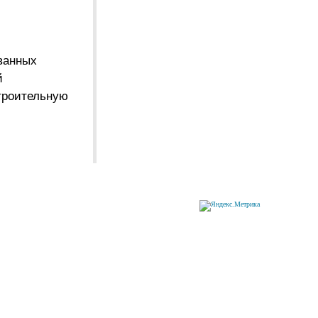
ванных
й
троительную