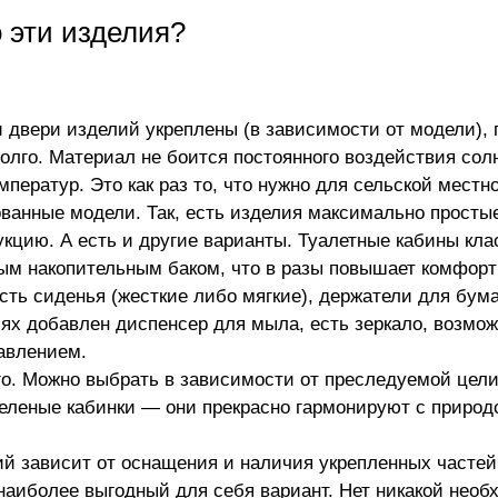
 эти изделия?
и двери изделий укреплены (в зависимости от модели),
долго. Материал не боится постоянного воздействия сол
ператур. Это как раз то, что нужно для сельской местн
анные модели. Так, есть изделия максимально простые
укцию. А есть и другие варианты.
Туалетные кабины
кла
ым накопительным баком, что в разы повышает комфорт
сть сиденья (жесткие либо мягкие), держатели для бума
ях добавлен диспенсер для мыла, есть зеркало, возмо
авлением.
го. Можно выбрать в зависимости от преследуемой цел
еленые кабинки — они прекрасно гармонируют с природ
ий зависит от оснащения и наличия укрепленных часте
наиболее выгодный для себя вариант. Нет никакой необ