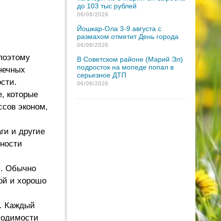
до 103 тыс рублей
06/08/2026
Йошкар-Ола 3-9 августа с
размахом отметит День города
06/08/2026
 поэтому
В Советском районе (Марий Эл)
подросток на мопеде попал в
нечных
серьезное ДТП
ости.
06/08/2026
, которые
ссов эконом,
ги и другие
жности
и. Обычно
ой и хорошо
й. Каждый
ходимости