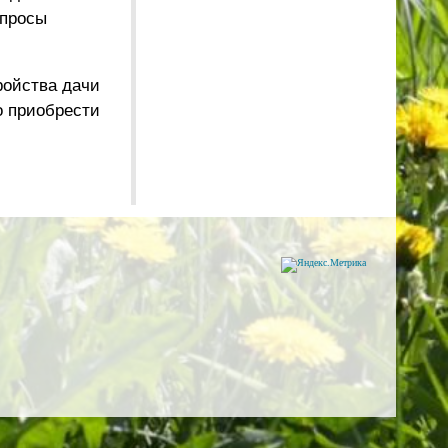
опросы
ройства дачи
о приобрести