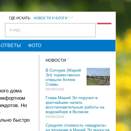
ГДЕ ИСКАТЬ:
НОВОСТИ И БЛОГИ
Я ИЩУ...
-ОТВЕТЫ
ФОТО
НОВОСТИ
В Сотнуре (Марий
Эл) торжественно
открыли Аллею
Славы
06/08/2026
кого дома
комфортном
Глава Марий Эл поручил в
кратчайшие начать
екдотов. Но
восстановительные работы на
водозаборе в Волжске
е
06/08/2026
ально быстро
Средняя стоимость «квадрата»
на вторичке в Марий Эл выросла