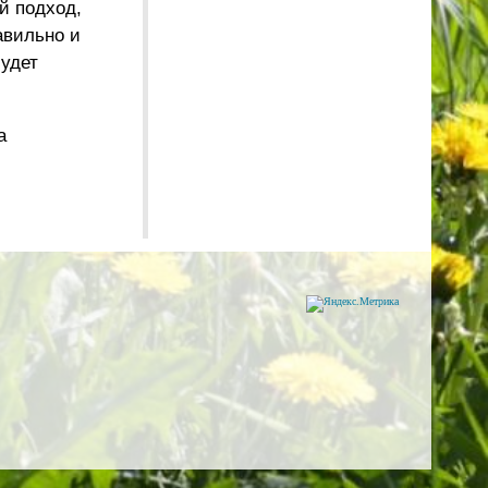
й подход,
авильно и
будет
а