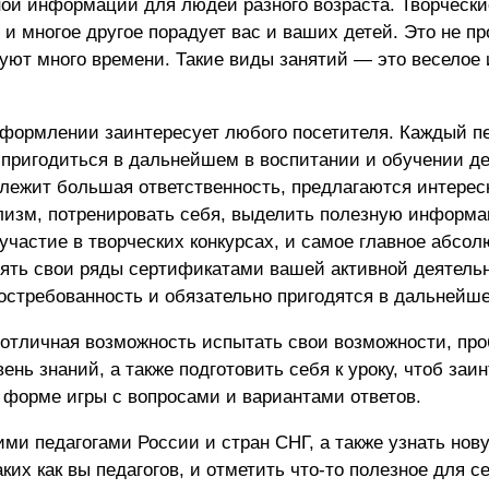
ой информации для людей разного возраста. Творчески
и многое другое порадует вас и ваших детей. Это не пр
буют много времени. Такие виды занятий — это веселое 
оформлении заинтересует любого посетителя. Каждый пе
о пригодиться в дальнейшем в воспитании и обучении де
 лежит большая ответственность, предлагаются интерес
лизм, потренировать себя, выделить полезную информ
участие в творческих конкурсах, и самое главное абсол
нять свои ряды сертификатами вашей активной деятель
остребованность и обязательно пригодятся в дальнейш
 отличная возможность испытать свои возможности, про
ень знаний, а также подготовить себя к уроку, чтоб заи
 форме игры с вопросами и вариантами ответов.
ми педагогами России и стран СНГ, а также узнать нов
х как вы педагогов, и отметить что-то полезное для се