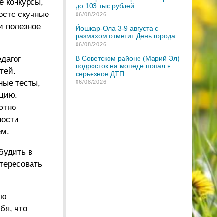
е конкурсы,
до 103 тыс рублей
осто скучные
06/08/2026
и полезное
Йошкар-Ола 3-9 августа с
размахом отметит День города
06/08/2026
дагог
В Советском районе (Марий Эл)
подросток на мопеде попал в
тей.
серьезное ДТП
ные тесты,
06/08/2026
ацию.
ютно
ности
ем.
будить в
нтересовать
ую
бя, что