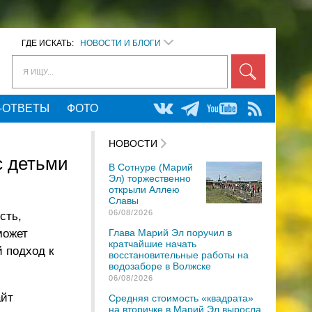
ГДЕ ИСКАТЬ:
НОВОСТИ И БЛОГИ
Я ИЩУ...
-ОТВЕТЫ
ФОТО
НОВОСТИ
с детьми
В Сотнуре (Марий
Эл) торжественно
открыли Аллею
Славы
06/08/2026
сть,
может
Глава Марий Эл поручил в
кратчайшие начать
 подход к
восстановительные работы на
водозаборе в Волжске
06/08/2026
айт
Средняя стоимость «квадрата»
на вторичке в Марий Эл выросла