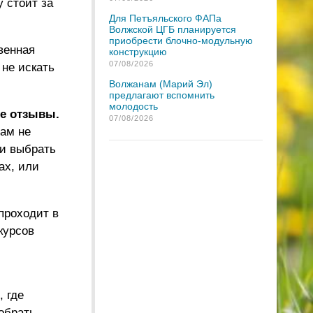
 стоит за
Для Петъяльского ФАПа
Волжской ЦГБ планируется
приобрести блочно-модульную
венная
конструкцию
07/08/2026
 не искать
Волжанам (Марий Эл)
предлагают вспомнить
молодость
те отзывы.
07/08/2026
вам не
 и выбрать
ах, или
проходит в
курсов
 где
обрать