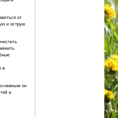
авиться от
ную и острую
очистить
сменить
обные
е в
но-нежным он
тей и