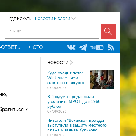
ГДЕ ИСКАТЬ:
НОВОСТИ И БЛОГИ
Я ИЩУ...
-ОТВЕТЫ
ФОТО
НОВОСТИ
Куда уходит лето:
Wink знает, чем
заняться в августе
07/08/2026
ию,
В Госдуме предложили
увеличить МРОТ до 51966
рублей
братиться к
07/08/2026
Читатели "Волжской правды"
выступили в защиту местного
пляжа у залива Куликово
07/08/2026