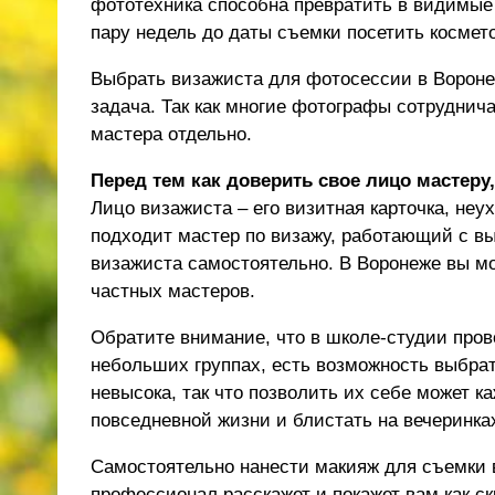
фототехника способна превратить в видимые
пару недель до даты съемки посетить космето
Выбрать визажиста для фотосессии в Воронеж
задача. Так как многие фотографы сотруднича
мастера отдельно.
Перед тем как доверить свое лицо мастеру
Лицо визажиста – его визитная карточка, не
подходит мастер по визажу, работающий с в
визажиста самостоятельно. В Воронеже вы мо
частных мастеров.
Обратите внимание, что в школе-студии про
небольших группах, есть возможность выбра
невысока, так что позволить их себе может к
повседневной жизни и блистать на вечеринка
Самостоятельно нанести макияж для съемки 
профессионал расскажет и покажет вам как с