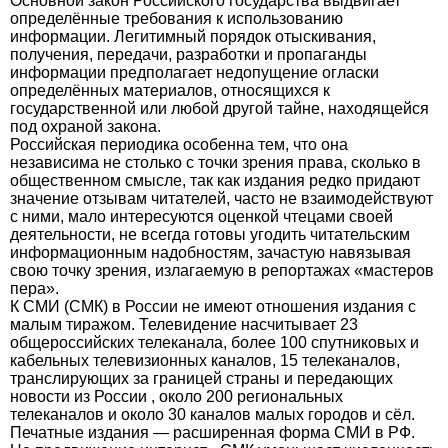
Основной закон Российского государства выдвигает
определённые требования к использованию
информации. Легитимный порядок отыскивания,
получения, передачи, разработки и пропаганды
информации предполагает недопущение огласки
определённых материалов, относящихся к
государственной или любой другой тайне, находящейся
под охраной закона.
Российская периодика особенна тем, что она
независима не столько с точки зрения права, сколько в
общественном смысле, так как издания редко придают
значение отзывам читателей, часто не взаимодействуют
с ними, мало интересуются оценкой чтецами своей
деятельности, не всегда готовы угодить читательским
информационным надобностям, зачастую навязывая
свою точку зрения, излагаемую в репортажах «мастеров
пера».
К СМИ (СМК) в России не имеют отношения издания с
малым тиражом. Телевидение насчитывает 23
общероссийских телеканала, более 100 спутниковых и
кабельных телевизионных каналов, 15 телеканалов,
транслирующих за границей страны и передающих
новости из России , около 200 региональных
телеканалов и около 30 каналов малых городов и сёл.
Печатные издания — расширенная форма СМИ в РФ.