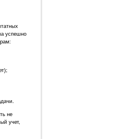
штатных
ма успешно
рам:
т);
адачи.
ть не
ый учет,