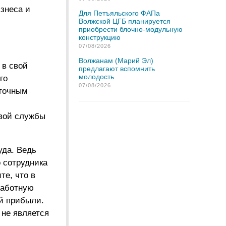
изнеса и
Для Петъяльского ФАПа
Волжской ЦГБ планируется
приобрести блочно-модульную
конструкцию
07/08/2026
Волжанам (Марий Эл)
 в свой
предлагают вспомнить
молодость
го
07/08/2026
аточным
овой службы
уда. Ведь
 сотрудника
те, что в
работную
ей прибыли.
 не является