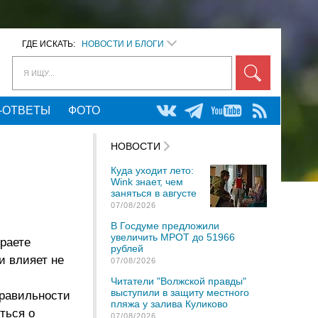
ГДЕ ИСКАТЬ:
НОВОСТИ И БЛОГИ
Я ИЩУ...
-ОТВЕТЫ
ФОТО
НОВОСТИ
Куда уходит лето:
Wink знает, чем
заняться в августе
07/08/2026
В Госдуме предложили
увеличить МРОТ до 51966
раете
рублей
и влияет не
07/08/2026
Читатели "Волжской правды"
выступили в защиту местного
правильности
пляжа у залива Куликово
ться о
07/08/2026