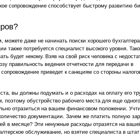
рское сопровождение способствует быстрому развитию б
еров?
 можете даже не начинать поиски хорошего бухгалтера
ии также потребуется специалист высокого уровня. Тако
вать будет некому. Взяв на свой риск человека с недост
озу правильность ведения отчетности для передачи в
е сопровождение
приведет к санкциям со стороны налог
та, вы должны подумать и о расходах на оплату его тр
, поэтому обустройство рабочего места для еще одного
льно отразиться на вашем финансовом положении. Учти
оличество документации. Зачем же платить полную за
дней в месяце? Эти ненужные расходы отразятся на ваш
галтерское обслуживание, но взятие специалиста в штат