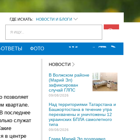
ГДЕ ИСКАТЬ:
НОВОСТИ И БЛОГИ
Я ИЩУ...
-ОТВЕТЫ
ФОТО
НОВОСТИ
В Волжском районе
(Марий Эл)
зафиксирован
случай ГЛПС
09/08/2026
о позволяет
м квартале.
Над территориями Татарстана и
Башкортостана в течение утра
 В последнее
перехвачены и уничтожены 12
украинских БПЛА самолетного
олько служат
типа
Такие
09/08/2026
я в центре
Глава Марий Эл поздравил