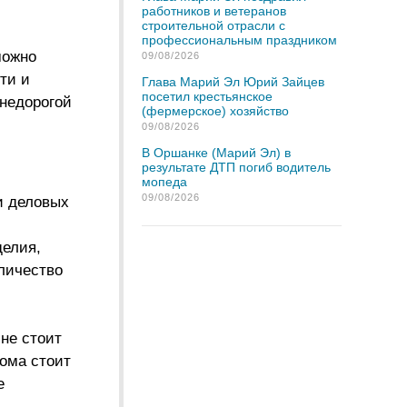
работников и ветеранов
строительной отрасли с
профессиональным праздником
можно
09/08/2026
ти и
Глава Марий Эл Юрий Зайцев
посетил крестьянское
 недорогой
(фермерское) хозяйство
09/08/2026
В Оршанке (Марий Эл) в
результате ДТП погиб водитель
мопеда
09/08/2026
и деловых
делия,
личество
 не стоит
дома стоит
е