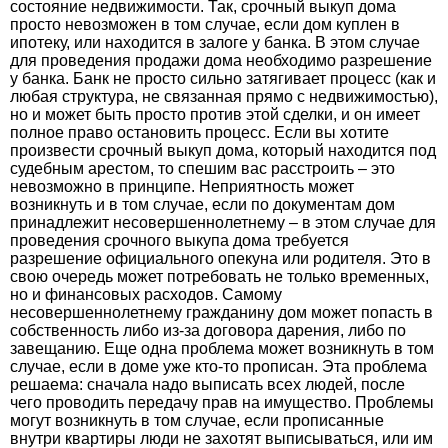
состояние недвижимости. Так, срочный выкуп дома
просто невозможен в том случае, если дом куплен в
ипотеку, или находится в залоге у банка. В этом случае
для проведения продажи дома необходимо разрешение
у банка. Банк не просто сильно затягивает процесс (как и
любая структура, не связанная прямо с недвижимостью),
но и может быть просто против этой сделки, и он имеет
полное право остановить процесс. Если вы хотите
произвести срочный выкуп дома, который находится под
судебным арестом, то спешим вас расстроить – это
невозможно в принципе. Неприятность может
возникнуть и в том случае, если по документам дом
принадлежит несовершеннолетнему – в этом случае для
проведения срочного выкупа дома требуется
разрешение официального опекуна или родителя. Это в
свою очередь может потребовать не только временных,
но и финансовых расходов. Самому
несовершеннолетнему гражданину дом может попасть в
собственность либо из-за договора дарения, либо по
завещанию. Еще одна проблема может возникнуть в том
случае, если в доме уже кто-то прописан. Эта проблема
решаема: сначала надо выписать всех людей, после
чего проводить передачу прав на имущество. Проблемы
могут возникнуть в том случае, если прописанные
внутри квартиры люди не захотят выписываться, или им