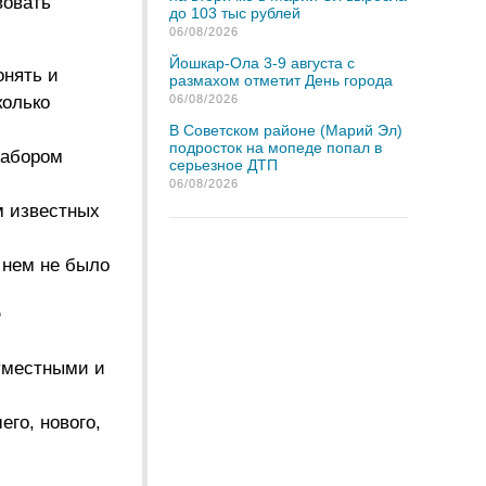
вовать
до 103 тыс рублей
06/08/2026
Йошкар-Ола 3-9 августа с
онять и
размахом отметит День города
колько
06/08/2026
В Советском районе (Марий Эл)
подросток на мопеде попал в
набором
серьезное ДТП
06/08/2026
м известных
 нем не было
?
уместными и
го, нового,