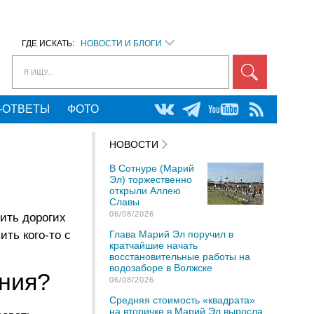
ГДЕ ИСКАТЬ:
НОВОСТИ И БЛОГИ
Я ИЩУ...
-ОТВЕТЫ
ФОТО
НОВОСТИ
В Сотнуре (Марий
Эл) торжественно
открыли Аллею
Славы
06/08/2026
ить дорогих
ть кого-то с
Глава Марий Эл поручил в
кратчайшие начать
восстановительные работы на
водозаборе в Волжске
ния?
06/08/2026
Средняя стоимость «квадрата»
на вторичке в Марий Эл выросла