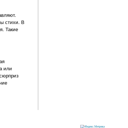
авляют.
ы стихи. В
я. Такие
.
ая
ка или
 сюрприз
чие