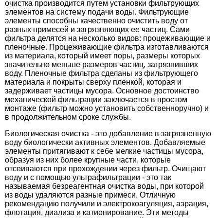
очистка производится путем установки фильтрующих
элементов на систему подачи воды. Фильтрующие
элементы способны качественно очистить воду от
разных примесей и загрязняющих ее частиц. Сами
фильтра делятся на несколько видов: процеживающие и
пленочные. Процеживающие фильтра изготавливаются
из материала, который имеет поры, размеры которых
значительно меньше размеров частиц, загрязнивших
воду. Пленочные фильтра сделаны из фильтрующего
материала и покрыты сверху пленкой, которая и
задерживает частицы мусора. Основное достоинство
механической фильтрации заключается в простом
монтаже (фильтр можно установить собственноручно) и
в продолжительном сроке службы.
Биологическая очистка - это добавление в загрязненную
воду биологически активных элементов. Добавляемые
элементы притягивают к себе мелкие частицы мусора,
образуя из них более крупные части, которые
отсеиваются при прохождении через фильтр. Очищают
воду и с помощью ультрафильтрации - это так
называемая безреагентная очистка воды, при которой
из воды удаляются разные примеси. Отличную
рекомендацию получили и электрокоагуляция, аэрация,
флотация, диализа и катионирование. Эти методы