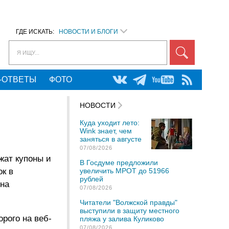
ГДЕ ИСКАТЬ:
НОВОСТИ И БЛОГИ
Я ИЩУ...
-ОТВЕТЫ
ФОТО
НОВОСТИ
Куда уходит лето:
Wink знает, чем
заняться в августе
07/08/2026
ужат купоны и
В Госдуме предложили
к в
увеличить МРОТ до 51966
рублей
 на
07/08/2026
Читатели "Волжской правды"
выступили в защиту местного
рого на веб-
пляжа у залива Куликово
07/08/2026