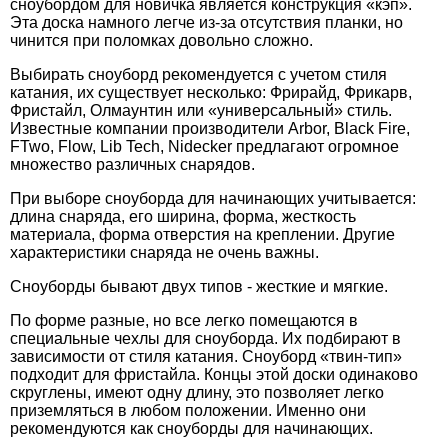
сноубордом для новичка является конструкция «кэп».
Эта доска намного легче из-за отсутствия планки, но
чинится при поломках довольно сложно.
Выбирать сноуборд рекомендуется с учетом стиля
катания, их существует несколько: Фрирайд, Фрикарв,
Фристайл, Олмаунтин или «универсальный» стиль.
Известные компании производители Arbor, Black Fire,
FTwo, Flow, Lib Tech, Nidecker предлагают огромное
множество различных снарядов.
При выборе сноуборда для начинающих учитывается:
длина снаряда, его ширина, форма, жесткость
материала, форма отверстия на креплении. Другие
характеристики снаряда не очень важны.
Сноуборды бывают двух типов - жесткие и мягкие.
По форме разные, но все легко помещаются в
специальные чехлы для сноуборда. Их подбирают в
зависимости от стиля катания. Сноуборд «твин-тип»
подходит для фристайла. Концы этой доски одинаково
скруглены, имеют одну длину, это позволяет легко
приземляться в любом положении. Именно они
рекомендуются как сноуборды для начинающих.