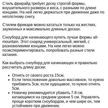
Стиль фрирайд требует доску строгой формы,
внушительного размера и веса, с разными по длине
концами. На ней легко держаться при движении даже по
неплотному снегу.
Стилем фрикарв можно кататься только на жестких,
зауженных и максимально длинных досках.
Cноуборд для начинающего купить лучше формы all-
mountain. Этот снаряд универсальный, мягкий, с
разновеликими концами. На нем легко можно
поэкспериментировать, попробовать разные стили
катания.
Как выбрать сноуборд для начинающих и правильно
рассчитать длину доски:
Отнять от своего роста 15см.
Если телосложение довольно массивное, то нужно
прибавить 5см, если худощавое, то нужно отнять
5см.
Новичку рекомендуется убавить 7-8 см,
катающимся на среднем уровне 5 см. Управлять
проще коротким сноубордом, и чем шире он, тем
устойчивее при движении.