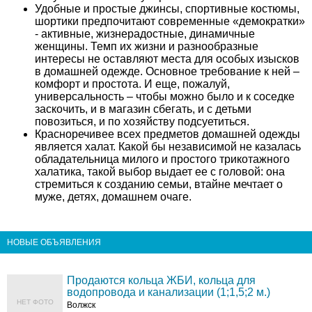
Удобные и простые джинсы, спортивные костюмы,
шортики предпочитают современные «демократки»
- активные, жизнерадостные, динамичные
женщины. Темп их жизни и разнообразные
интересы не оставляют места для особых изысков
в домашней одежде. Основное требование к ней –
комфорт и простота. И еще, пожалуй,
универсальность – чтобы можно было и к соседке
заскочить, и в магазин сбегать, и с детьми
повозиться, и по хозяйству подсуетиться.
Красноречивее всех предметов домашней одежды
является халат. Какой бы независимой не казалась
обладательница милого и простого трикотажного
халатика, такой выбор выдает ее с головой: она
стремиться к созданию семьи, втайне мечтает о
муже, детях, домашнем очаге.
НОВЫЕ ОБЪЯВЛЕНИЯ
Продаются кольца ЖБИ, кольца для
водопровода и канализации (1;1,5;2 м.)
НЕТ ФОТО
Волжск