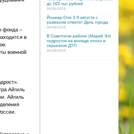
до 103 тыс рублей
06/08/2026
Йошкар-Ола 3-9 августа с
размахом отметит День города
06/08/2026
о фонда –
В Советском районе (Марий Эл)
находится в
подросток на мопеде попал в
ое.
серьезное ДТП
06/08/2026
ты военной
дрост».
тра Айгиль
ки. Айгиль
тделения
России.