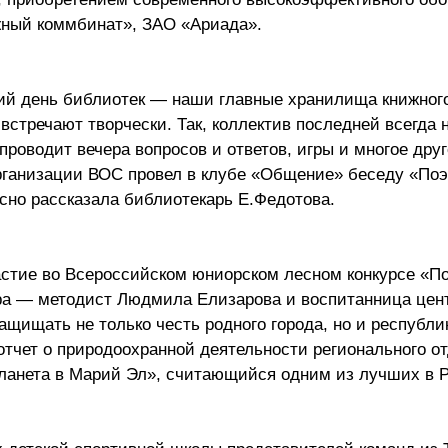
ный коммбинат», ЗАО «Ариада».
й день библиотек — наши главные хранилища книжног
встречают творчески. Так, коллектив последней всегда 
проводит вечера вопросов и ответов, игры и многое друг
рганизации ВОС провел в клубе «Общение» беседу «Поэ
сно рассказала библиотекарь Е.Федотова.
астие во Всероссийском юниорском лесном конкурсе «По
а — методист Людмила Елизарова и воспитанница цен
защищать не только честь родного города, но и республи
 отчет о природоохранной деятельности регионального о
планета в Марий Эл», считающийся одним из лучших в 