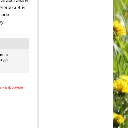
Татарстана и
ученики 4-й
рнов.
ну
ие с
ы до
ь на форуме