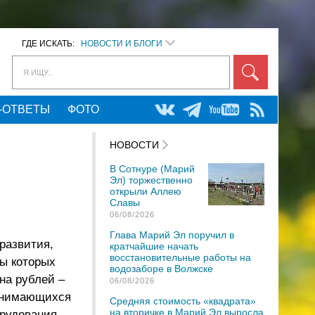
ГДЕ ИСКАТЬ:
НОВОСТИ И БЛОГИ
Я ИЩУ...
-ОТВЕТЫ
ФОТО
НОВОСТИ
В Сотнуре (Марий
Эл) торжественно
открыли Аллею
Славы
06/08/2026
Глава Марий Эл поручил в
развития,
кратчайшие начать
восстановительные работы на
ы которых
водозаборе в Волжске
на рублей –
06/08/2026
занимающихся
Средняя стоимость «квадрата»
на вторичке в Марий Эл выросла
орудования