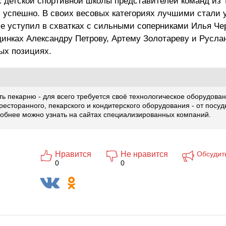
х детской спортивной школы представителей команд из 
 успешно. В своих весовых категориях лучшими стали 
е уступил в схватках с сильными соперниками Илья Че
единках Александру Петрову, Артему Золотареву и Русла
рых позициях.
ть пекарню - для всего требуется своё технологическое оборудован
ресторанного, пекарского и кондитерского оборудования - от посуд
робнее можно узнать
на сайтах
специализированных компаний.
Нравится
Не нравится
Обсудит
0
0