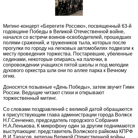
Митинг-концерт «Берегите Россию», посвященный 63-й
годовщине Победы в Великой Отечественной войне,
начался со встречи воинов-освободителей, прошедших
полями сражений, и тружеников тыла, которых после
прогулки по городу на легковых автомобилях подвезли к
месту проведения торжества. Постаревшие, убеленные
сединами, некоторые опираясь на палочки, в
сопровождении учащихся пятой школы и под мелодии
духового оркестра шли они по аллее парка к Вечному
огню.
Доносятся позывные «День Победы», затем звучит Гимн
России. Ведущие читают стихи и открывают
торжественный митинг.
Со словами поздравлений с великой датой обращаются
к присутствующим глава администрации города Волжск
Н.Г.Сенченко, председатель городского Собрания
Н.А.Ленькова. К микрофону один за другим поднимаются
выступающие: представитель Волжского райкома КПРФ
В.И.Тарасов, ветеран Великой Отечественной войны,