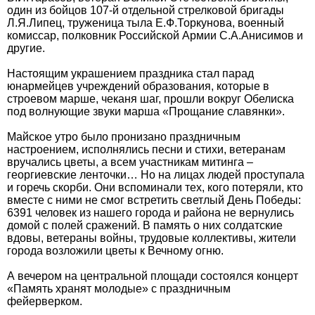
один из бойцов 107-й отдельной стрелковой бригады
Л.Я.Липец, труженица тыла Е.Ф.Торкунова, военный
комиссар, полковник Российской Армии С.А.Анисимов и
другие.
Настоящим украшением праздника стал парад
юнармейцев учреждений образования, которые в
строевом марше, чеканя шаг, прошли вокруг Обелиска
под волнующие звуки марша «Прощание славянки».
Майское утро было пронизано праздничным
настроением, исполнялись песни и стихи, ветеранам
вручались цветы, а всем участникам митинга –
георгиевские ленточки… Но на лицах людей проступала
и горечь скорби. Они вспоминали тех, кого потеряли, кто
вместе с ними не смог встретить светлый День Победы:
6391 человек из нашего города и района не вернулись
домой с полей сражений. В память о них солдатские
вдовы, ветераны войны, трудовые коллективы, жители
города возложили цветы к Вечному огню.
А вечером на центральной площади состоялся концерт
«Память хранят молодые» с праздничным
фейерверком.