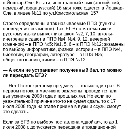
в Йошкар-Оле. Кстати, иностранный язык (английский,
немецкий, французский) 16 мая тоже сдается в Йошкар-
Оле, в лицее №11 по ул.Комсомольская, 157.
Строго определены и так называемые ППЭ (пункты
проведения экзаменов). Так, ЕГЭ по математике и
русскому языку выпускники школ №2, 7, 10, школы-
инетрената сдают в ППЭ №4; №4, 9, 12, вечерней
(сменной) – в ППЭ №5; №1, 5, 6 – в ППЭ №12; экзамены
по выбору информатике, физике, истории – в ППЭ №4,
биологии, географии, литературе – в ППЭ №5;
обществознанию, химии – в ППЭ №12.
— А если не устраивает полученный бал, то можно
ли пересдать ЕГЭ?
— Нет. По конкретному предмету — только один раз. В
первом потоке в мае-июне экзамены проводятся для
выпускников 2008 года и прошлых лет. Но если по
уважительной причине кто-то не сумел сдать, то с 17
июля 2008 года на этапе приема в вузы и ссузы смогут
это сделать.
Если за ЕГЭ по выбору поставлена «двойка», то до 1
июля 2008 г. допускается пересдача в традиционной