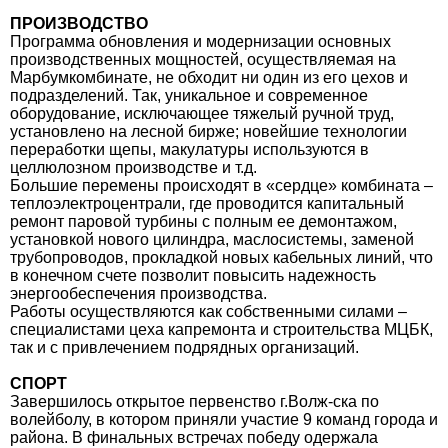
ПРОИЗВОДСТВО
Программа обновления и модернизации основных
производственных мощностей, осуществляемая на
Марбумкомбинате, не обходит ни один из его цехов и
подразделений. Так, уникальное и современное
оборудование, исключающее тяжелый ручной труд,
установлено на лесной бирже; новейшие технологии
переработки щепы, макулатуры используются в
целлюлозном производстве и т.д.
Большие перемены происходят в «сердце» комбината –
теплоэлектроцентрали, где проводится капитальный
ремонт паровой турбины с полным ее демонтажом,
установкой нового цилиндра, маслосистемы, заменой
трубопроводов, прокладкой новых кабельных линий, что
в конечном счете позволит повысить надежность
энергообеспечения производства.
Работы осуществляются как собственными силами –
специалистами цеха капремонта и строительства МЦБК,
так и с привлечением подрядных организаций.
СПОРТ
Завершилось открытое первенство г.Волж-ска по
волейболу, в котором приняли участие 9 команд города и
района. В финальных встречах победу одержала