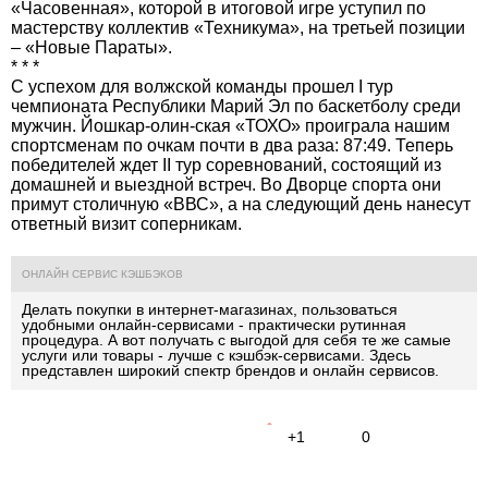
«Часовенная», которой в итоговой игре уступил по
мастерству коллектив «Техникума», на третьей позиции
– «Новые Параты».
* * *
С успехом для волжской команды прошел I тур
чемпионата Республики Марий Эл по баскетболу среди
мужчин. Йошкар-олин-ская «ТОХО» проиграла нашим
спортсменам по очкам почти в два раза: 87:49. Теперь
победителей ждет II тур соревнований, состоящий из
домашней и выездной встреч. Во Дворце спорта они
примут столичную «ВВС», а на следующий день нанесут
ответный визит соперникам.
ОНЛАЙН СЕРВИС КЭШБЭКОВ
Делать покупки в интернет-магазинах, пользоваться
удобными онлайн-сервисами - практически рутинная
процедура. А вот получать с выгодой для себя те же самые
услуги или товары - лучше с кэшбэк-сервисами
. Здесь
представлен широкий спектр брендов и онлайн сервисов.
+1
0