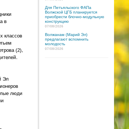
Для Петъяльского ФАПа
Волжской ЦГБ планируется
дники
приобрести блочно-модульную
а в
конструкцию
07/08/2026
Волжанам (Марий Эл)
х классов
предлагают вспомнить
етьем
молодость
07/08/2026
трова (2),
дителей.
й Эл
сионеров
жилые люди
ии