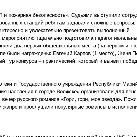
«Я и пожарная безопасность». Судьями выступили сотру
изованных станций ребятам задавали сложные вопросы, 
нтересно и увлекательно презентовать выполненный
к мероприятию тщательно подготовила педагог начальны
аняли два первых общешкольных места (на первом и тр
апе были награждены: Евгений Карпов (1 место), Женя Пе
й тур конкурса – практический, который и выявит побе
теки и Государственного учреждения Республики Мари
ия населения в городе Волжске» организовали для пен
вечер русского романса «Гори, гори, моя звезда». По
ом жанре и прослушали популярные романсы в исполнен