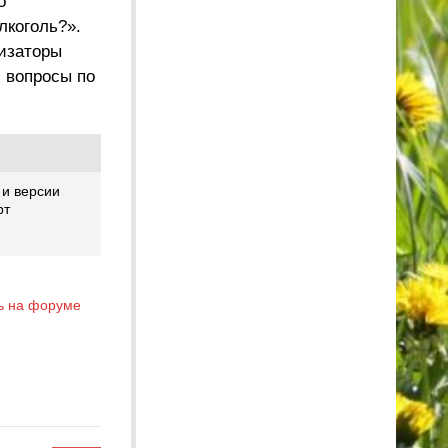
о
лкоголь?».
низаторы
 вопросы по
 и версии
рт
ь на форуме