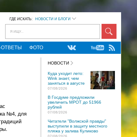
ГДЕ ИСКАТЬ:
НОВОСТИ И БЛОГИ
Я ИЩУ...
-ОТВЕТЫ
ФОТО
НОВОСТИ
Куда уходит лето:
Wink знает, чем
заняться в августе
07/08/2026
В Госдуме предложили
увеличить МРОТ до 51966
ас
рублей
07/08/2026
джа №4, для
 традиций
Читатели "Волжской правды"
выступили в защиту местного
ры.
пляжа у залива Куликово
07/08/2026