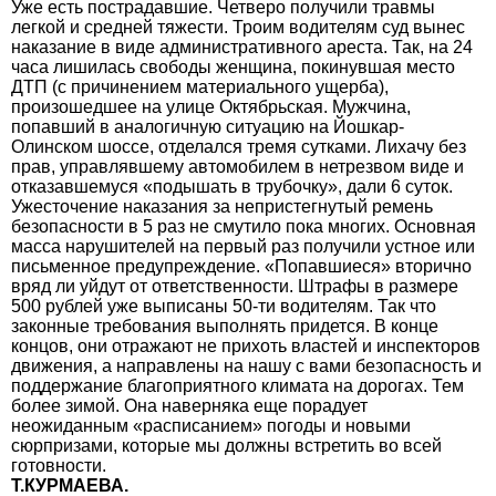
Уже есть пострадавшие. Четверо получили травмы
легкой и средней тяжести. Троим водителям суд вынес
наказание в виде административного ареста. Так, на 24
часа лишилась свободы женщина, покинувшая место
ДТП (с причинением материального ущерба),
произошедшее на улице Октябрьская. Мужчина,
попавший в аналогичную ситуацию на Йошкар-
Олинском шоссе, отделался тремя сутками. Лихачу без
прав, управлявшему автомобилем в нетрезвом виде и
отказавшемуся «подышать в трубочку», дали 6 суток.
Ужесточение наказания за непристегнутый ремень
безопасности в 5 раз не смутило пока многих. Основная
масса нарушителей на первый раз получили устное или
письменное предупреждение. «Попавшиеся» вторично
вряд ли уйдут от ответственности. Штрафы в размере
500 рублей уже выписаны 50-ти водителям. Так что
законные требования выполнять придется. В конце
концов, они отражают не прихоть властей и инспекторов
движения, а направлены на нашу с вами безопасность и
поддержание благоприятного климата на дорогах. Тем
более зимой. Она наверняка еще порадует
неожиданным «расписанием» погоды и новыми
сюрпризами, которые мы должны встретить во всей
готовности.
Т.КУРМАЕВА.