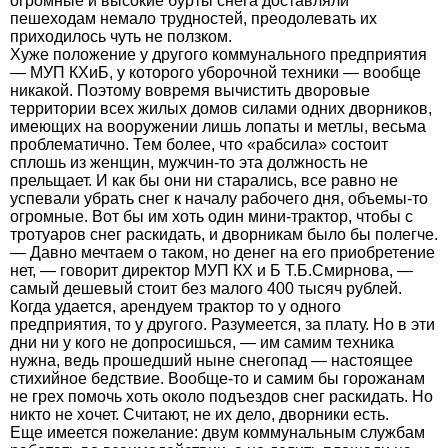
огромные и высокие бурты снега доставляли
пешеходам немало трудностей, преодолевать их
приходилось чуть не ползком.
Хуже положение у другого коммунального предприятия
— МУП КХиБ, у которого уборочной техники — вообще
никакой. Поэтому вовремя вычистить дворовые
территории всех жилых домов силами одних дворников,
имеющих на вооружении лишь лопаты и метлы, весьма
проблематично. Тем более, что «рабсила» состоит
сплошь из женщин, мужчин-то эта должность не
прельщает. И как бы они ни старались, все равно не
успевали убрать снег к началу рабочего дня, объемы-то
огромные. Вот бы им хоть один мини-трактор, чтобы с
тротуаров снег раскидать, и дворникам было бы полегче.
— Давно мечтаем о таком, но денег на его приобретение
нет, — говорит директор МУП КХ и Б Т.Б.Смирнова, —
самый дешевый стоит без малого 400 тысяч рублей.
Когда удается, арендуем трактор то у одного
предприятия, то у другого. Разумеется, за плату. Но в эти
дни ни у кого не допросишься, — им самим техника
нужна, ведь прошедший ныне снегопад — настоящее
стихийное бедствие. Вообще-то и самим бы горожанам
не грех помочь хоть около подъездов снег раскидать. Но
никто не хочет. Считают, не их дело, дворники есть.
Еще имеется пожелание: двум коммунальным службам