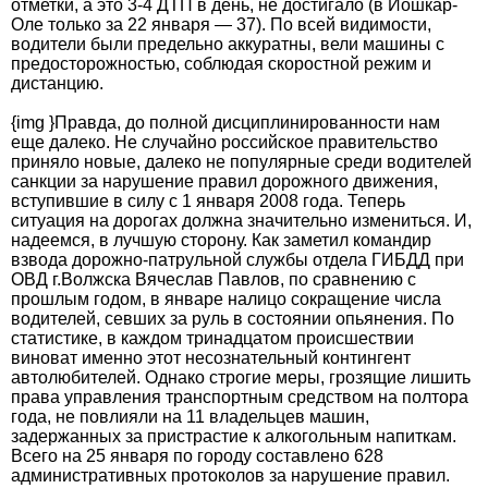
отметки, а это 3-4 ДТП в день, не достигало (в Йошкар-
Оле только за 22 января — 37). По всей видимости,
водители были предельно аккуратны, вели машины с
предосторожностью, соблюдая скоростной режим и
дистанцию.
{img }Правда, до полной дисциплинированности нам
еще далеко. Не случайно российское правительство
приняло новые, далеко не популярные среди водителей
санкции за нарушение правил дорожного движения,
вступившие в силу с 1 января 2008 года. Теперь
ситуация на дорогах должна значительно измениться. И,
надеемся, в лучшую сторону. Как заметил командир
взвода дорожно-патрульной службы отдела ГИБДД при
ОВД г.Волжска Вячеслав Павлов, по сравнению с
прошлым годом, в январе налицо сокращение числа
водителей, севших за руль в состоянии опьянения. По
статистике, в каждом тринадцатом происшествии
виноват именно этот несознательный контингент
автолюбителей. Однако строгие меры, грозящие лишить
права управления транспортным средством на полтора
года, не повлияли на 11 владельцев машин,
задержанных за пристрастие к алкогольным напиткам.
Всего на 25 января по городу составлено 628
административных протоколов за нарушение правил.