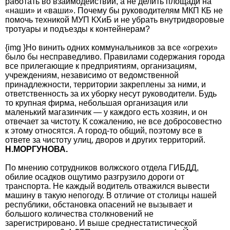
работать во взаимодействии, а не делить площади на
«наши» и «ваши». Почему бы руководителям МКП КБ не
помочь техникой МУП КХиБ и не убрать внутридворовые
тротуары и подъезды к контейнерам?
{img }Но винить одних коммунальников за все «огрехи»
было бы несправедливо. Правилами содержания города
все прилегающие к предприятиям, организациям,
учреждениям, независимо от ведомственной
принадлежности, территории закреплены за ними, и
ответственность за их уборку несут руководители. Будь
то крупная фирма, небольшая организация или
маленький магазинчик — у каждого есть хозяин, и он
отвечает за чистоту. К сожалению, не все добросовестно
к этому относятся. А город-то общий, поэтому все в
ответе за чистоту улиц, дворов и других территорий.
Н.МОРГУНОВА.
По мнению сотрудников волжского отдела ГИБДД,
обилие осадков ощутимо разгрузило дороги от
транспорта. Не каждый водитель отважился вывести
машину в такую непогоду. В отличие от столицы нашей
республики, обстановка опасений не вызывает и
большого количества столкновений не
зарегистрировано. И выше среднестатистической