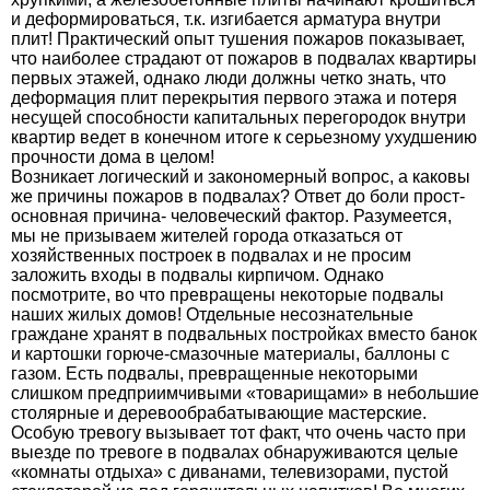
и деформироваться, т.к. изгибается арматура внутри
плит! Практический опыт тушения пожаров показывает,
что наиболее страдают от пожаров в подвалах квартиры
первых этажей, однако люди должны четко знать, что
деформация плит перекрытия первого этажа и потеря
несущей способности капитальных перегородок внутри
квартир ведет в конечном итоге к серьезному ухудшению
прочности дома в целом!
Возникает логический и закономерный вопрос, а каковы
же причины пожаров в подвалах? Ответ до боли прост-
основная причина- человеческий фактор. Разумеется,
мы не призываем жителей города отказаться от
хозяйственных построек в подвалах и не просим
заложить входы в подвалы кирпичом. Однако
посмотрите, во что превращены некоторые подвалы
наших жилых домов! Отдельные несознательные
граждане хранят в подвальных постройках вместо банок
и картошки горюче-смазочные материалы, баллоны с
газом. Есть подвалы, превращенные некоторыми
слишком предприимчивыми «товарищами» в небольшие
столярные и деревообрабатывающие мастерские.
Особую тревогу вызывает тот факт, что очень часто при
выезде по тревоге в подвалах обнаруживаются целые
«комнаты отдыха» с диванами, телевизорами, пустой