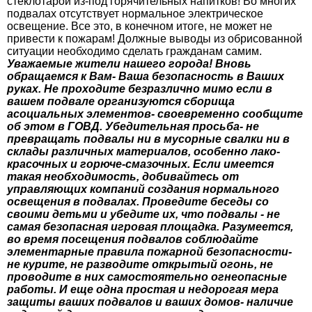
стеклотарой из-под горячительных напитков! Во многих
подвалах отсутствует нормальное электрическое
освещение. Все это, в конечном итоге, не может не
привести к пожарам! Должные выводы из обрисованной
ситуации необходимо сделать гражданам самим.
Уважаемые жители нашего города! Вновь
обращаемся к Вам- Ваша безопасность в Ваших
руках. Не проходите безразлично мимо если в
вашем подвале организуются сборища
асоциальных элементов- своевременно сообщите
об этом в ГОВД. Убедительная просьба- не
превращать подвалы ни в мусорные свалки ни в
склады различных материалов, особенно лако-
красочных и горюче-смазочных. Если имеется
такая необходимость, добивайтесь от
управляющих компаний создания нормального
освещения в подвалах. Проведите беседы со
своими детьми и убедите их, что подвалы - не
самая безопасная игровая площадка. Разумеется,
во время посещения подвалов соблюдайте
элементарные правила пожарной безопасности-
не курите, не разводите открытый огонь, не
проводите в них самостоятельно огнеопасные
работы. И еще одна простая и недорогая мера
защиты ваших подвалов и ваших домов- наличие