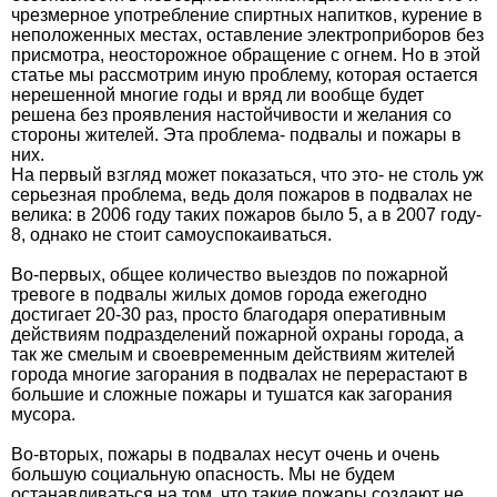
чрезмерное употребление спиртных напитков, курение в
неположенных местах, оставление электроприборов без
присмотра, неосторожное обращение с огнем. Но в этой
статье мы рассмотрим иную проблему, которая остается
нерешенной многие годы и вряд ли вообще будет
решена без проявления настойчивости и желания со
стороны жителей. Эта проблема- подвалы и пожары в
них.
На первый взгляд может показаться, что это- не столь уж
серьезная проблема, ведь доля пожаров в подвалах не
велика: в 2006 году таких пожаров было 5, а в 2007 году-
8, однако не стоит самоуспокаиваться.
Во-первых, общее количество выездов по пожарной
тревоге в подвалы жилых домов города ежегодно
достигает 20-30 раз, просто благодаря оперативным
действиям подразделений пожарной охраны города, а
так же смелым и своевременным действиям жителей
города многие загорания в подвалах не перерастают в
большие и сложные пожары и тушатся как загорания
мусора.
Во-вторых, пожары в подвалах несут очень и очень
большую социальную опасность. Мы не будем
останавливаться на том, что такие пожары создают не