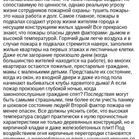
сопоставимую по ценности, однако реальную угрозу
жизни сотрудников пожарной охраны- тушить пожары-
это наша работа и долг. Самое главное, пожары в
подвалах создают угрозу жизни жителям города и
несущим конструкциям жилых зданий! Все прекрасно
знают, что пожары опасны двумя факторами- дымом и
высокой температурой. Горячий дым легче воздуха и в
случае пожара в подвалах стремится наверх, заполняя
жилые квартиры на первых этажах и лестничные клетки.
Даже если загорание произошло днем (когда
большинство жителей находится на работе), во многих
квартирах остаются пожилые, престарелые граждане,
мамы с маленькими детьми. Представьте их состояние,
когда из окон, из входной двери и даже из-под пола
начинают выбиваться клубы ядовитого дыма! А если
пожар произошел глубокой ночью, когда
законопослушные граждане спят? Последствия могут
быть самыми страшными, тем более если учесть панику
и шоковое состояние людей! Второй фактор пожара не
менее опасен. Все должны уяснить себе, что высокая
температура сводит практически к нулю прочностные
характеристики не только деревянных конструкций, но и
кирпичной кладки и даже железобетонных плит! Под
воздействием огня кирпичные перегородки становятся
хрупкими, а железобетонные плиты начинают крошиться