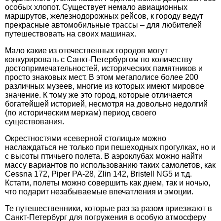
особых хлопот. Существует немало авиационных
маршрутов, железнодорожных рейсов, к городу ведут
прекрасные автомобильные трассы – для любителей
путешествовать на своих машинах.
Мало какие из отечественных городов могут
конкурировать с Санкт-Петербургом по количеству
достопримечательностей, исторических памятников и
просто знаковых мест. В этом мегаполисе более 200
различных музеев, многие из которых имеют мировое
значение. К тому же это город, которые отличается
богатейшей историей, несмотря на довольно недолгий
(по историческим меркам) период своего
существования.
Окрестностями «северной столицы» можно
наслаждаться не только при пешеходных прогулках, но и
с высоты птичьего полета.
В аэроклубах можно найти
массу вариантов по использованию таких самолетов, как
Cessna 172, Piper PA-28, Zlin 142, Bristell NG5 и т.д.
Кстати, полеты можно совершить как днем, так и ночью,
что подарит незабываемые впечатления и эмоции.
Те путешественники, которые раз за разом приезжают в
Санкт-Петербург для погружения в особую атмосферу