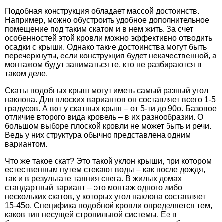
Подобная конструкция обладает массой достоинств.
Например, можно обустроить удобное дополнительное
помещение под таким скатом и в нем жить. За счет
особенностей этой кровли можно эффективно отводить
осадки с крыши. Однако такие достоинства могут быть
перечеркнуты, если конструкция будет некачественной, а
монтажом будут заниматься те, кто не разбираются в
таком деле.
Скаты подобных крыш могут иметь самый разный угол
наклона. Для плоских вариантов он составляет всего 1-5
градусов. А вот у скатных крыш – от 5-ти до 90о. Базовое
отличие второго вида кровель – в их разнообразии. О
большом выборе плоской кровли не может быть и речи.
Ведь у них структура обычно представлена одним
вариантом.
Что же такое скат? Это такой уклон крыши, при котором
естественным путем стекают воды – как после дождя,
так и в результате таяния снега. В жилых домах
стандартный вариант – это монтаж одного либо
нескольких скатов, у которых угол наклона составляет
15-45о. Специфика подобной кровли определяется тем,
каков тип несущей стропильной системы. Ее в