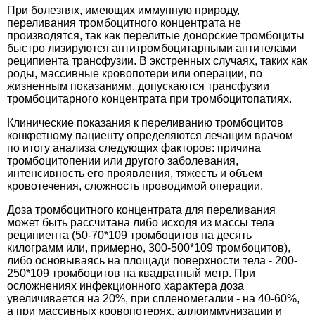
При болезнях, имеющих иммунную природу,
переливания тромбоцитного концентрата не
производятся, так как перелитые донорские тромбоциты
быстро лизируются антитромбоцитарными антителами
реципиента трансфузии. В экстренных случаях, таких как
роды, массивные кровопотери или операции, по
жизненным показаниям, допускаются трансфузии
тромбоцитарного концентрата при тромбоцитопатиях.
Клинические показания к переливанию тромбоцитов
конкретному пациенту определяются лечащим врачом
по итогу анализа следующих факторов: причина
тромбоцитопении или другого заболевания,
интенсивность его проявления, тяжесть и объем
кровотечения, сложность проводимой операции.
Доза тромбоцитного концентрата для переливания
может быть рассчитана либо исходя из массы тела
реципиента (50-70*109 тромбоцитов на десять
килограмм или, примерно, 300-500*109 тромбоцитов),
либо основываясь на площади поверхности тела - 200-
250*109 тромбоцитов на квадратный метр. При
осложнениях инфекционного характера доза
увеличивается на 20%, при спленомегалии - на 40-60%,
а при массивных кровопотерях, аллоиммунизации и