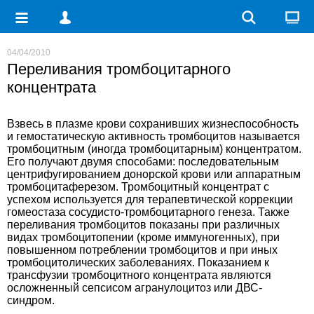
04/04/2010
Переливания тромбоцитарного
концентрата
Взвесь в плазме крови сохранивших жизнеспособность
и гемостатическую активность тромбоцитов называется
тромбоцитным (иногда тромбоцитарным) концентратом.
Его получают двумя способами: последовательным
центрифугированием донорской крови или аппаратным
тромбоцитаферезом. Тромбоцитный концентрат с
успехом используется для терапевтической коррекции
гомеостаза сосудисто-тромбоцитарного генеза. Также
переливания тромбоцитов показаны при различных
видах тромбоцитопении (кроме иммуногенных), при
повышенном потреблении тромбоцитов и при иных
тромбоцитолических заболеваниях. Показанием к
трансфузии тромбоцитного концентрата являются
осложненный сепсисом агранулоцитоз или ДВС-
синдром.