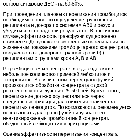
остром синдроме ДВС - на 60-80%.
При проведении плановых переливаний тромбоцитов
необходимо провести определение групп крови
реципиента и донора по системам AB0 и резус и
убедиться в совпадении результатов. В противном
случае, эффективность трансфузии существенно
снижается. Допускаются экстренные переливания по
жизненным показаниям тромбоцитарного концентрата,
полученного от доноров с группой крови 0(I)
реципиентам с группами крови A, B и AB.
В тромбоцитном концентрате всегда содержится
небольшое количество примесей лейкоцитов и
эритроцитов. В связи с этим перед трансфузией
производится обработка концентрата с дозой
рентгеновского излучения 25-50 Грей. Кроме этого,
переливание должно осуществляться через
специальные фильтры для снижения количества
перелитых лейкоцитов. По возможности, рекомендуется
использовать для трансфузий вирус/патоген
инактивированный тромбоцитный концентрат,
обедненный лейкоцитами и эритроцитами.
Оценка эффективности переливания концентрата