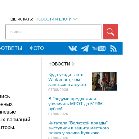
ГДЕ ИСКАТЬ:
НОВОСТИ И БЛОГИ
Я ИЩУ...
-ОТВЕТЫ
ФОТО
НОВОСТИ
Куда уходит лето:
Wink знает, чем
заняться в августе
07/08/2026
лись
В Госдуме предложили
енных
увеличить МРОТ до 51966
рублей
аневые
07/08/2026
ных вариаций
Читатели "Волжской правды"
шторы.
выступили в защиту местного
пляжа у залива Куликово
07/08/2026