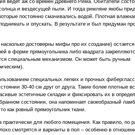
кция ведет аж со времен Древнего Рима. Обитатели сост
 солнца и вездесущей пыли. И тогда римляне якобы при
которые постоянно смачивались водой. Плотная влажна
поднимать и опускать. В результате и был придуман п
, насколько достоверны мифы про их создание) остаетс
ней в форме прямоугольника либо квадрата закрепляютс
ется специальным механизмом. Он может быть ручным
рическим).
ользованием специальных легких и прочных фиберглас
стоянии 30-40 см друг от друга. Такие более плотные в
расивые эстетичные складки и фиксировать их в опреде
обранном состоянии, она напоминает своеобразный ламб
то как ровный прямоугольник ткани.
 практически для любого помещения. Как правило, по 
плохо смотрятся и варианты в пол – особенно в отношен