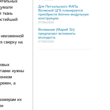
оятельных
Для Петъяльского ФАПа
думали
Волжской ЦГБ планируется
я ткань
приобрести блочно-модульную
конструкцию
ростейший
07/08/2026
Волжанам (Марий Эл)
предлагают вспомнить
я неизменной
молодость
я сверху на
07/08/2026
совых
ставки нужны
ленном
рекен, а
размерам их
ии