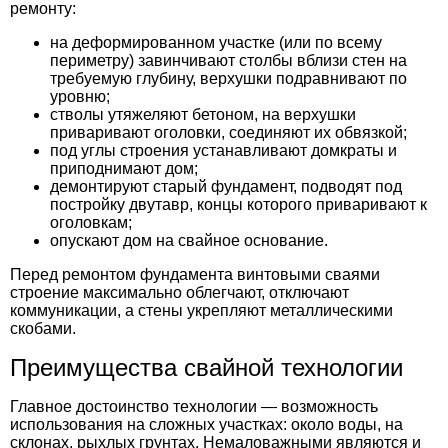
ремонту:
на деформированном участке (или по всему
периметру) завинчивают столбы вблизи стен на
требуемую глубину, верхушки подравнивают по
уровню;
стволы утяжеляют бетоном, на верхушки
приваривают оголовки, соединяют их обвязкой;
под углы строения устанавливают домкраты и
приподнимают дом;
демонтируют старый фундамент, подводят под
постройку двутавр, концы которого приваривают к
оголовкам;
опускают дом на свайное основание.
Перед
ремонтом фундамента винтовыми сваями
строение максимально облегчают, отключают
коммуникации, а стены укрепляют металлическими
скобами.
Преимущества свайной технологии
Главное достоинство технологии — возможность
использования на сложных участках: около воды, на
склонах, рыхлых грунтах. Немаловажными являются и