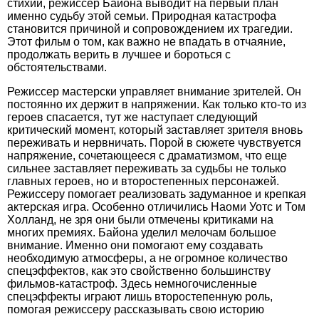
стихии, режиссер Байона выводит на первый план
именно судьбу этой семьи. Природная катастрофа
становится причиной и сопровождением их трагедии.
Этот фильм о том, как важно не впадать в отчаяние,
продолжать верить в лучшее и бороться с
обстоятельствами.
Режиссер мастерски управляет внимание зрителей. Он
постоянно их держит в напряжении. Как только кто-то из
героев спасается, тут же наступает следующий
критический момент, который заставляет зрителя вновь
переживать и нервничать. Порой в сюжете чувствуется
напряжение, сочетающееся с драматизмом, что еще
сильнее заставляет переживать за судьбы не только
главных героев, но и второстепенных персонажей.
Режиссеру помогает реализовать задуманное и крепкая
актерская игра. Особенно отличились Наоми Уотс и Том
Холланд, не зря они были отмечены критиками на
многих премиях. Байона уделил мелочам большое
внимание. Именно они помогают ему создавать
необходимую атмосферы, а не огромное количество
спецэффектов, как это свойственно большинству
фильмов-катастроф. Здесь немногочисленные
спецэффекты играют лишь второстепенную роль,
помогая режиссеру рассказывать свою историю