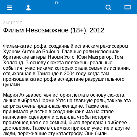
21/01/2017
Фильм Невозможное (18+), 2012
Фильм-катастрофа, созданный испанским режиссером
Хуаном Антонио Байона. Главные роли исполнили
британские актеры Наоми Уотс, Юэн Макгрегор, Том
Холланд. В основу сюжета положены реальные
события, участниками которых стала семья из испании,
отдыхавшая в Таиланде в 2004 году, когда там
произошла катастрофа вследствие разрушительного
цунами.
Мария Альварес, чья история легла в основу сюжета,
лично выбрала Наоми Уотс на главную роль, так как эта
актриса очень нравилась женщине. Также она
принимала участие в создании фильма на этапе
написания сценария и следила, чтобы история,
произошедшая с ее семьей, была передана наиболее
достоверно. Также в съемках приняли участие и другие
люди, пережившие эту катастрофу. Они были