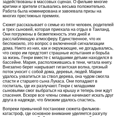
задействованы в массовых сценах. О фильме многие
критики и зрители отзывались весьма положительно.
Работа была номинирована и завоевала призы на
многих престижных премиях.
Сюжет рассказывает о семье из пяти человек, родителей
и трех сыновей, которая приехала на отдых в Таиланд.
Они погружены в безмятежность этих дней и
расслабляющую атмосферу. Единственное, что их
беспокоило, это вопрос о включенной сигнализации
дома. Никто из них, как и окружающие, не догадывались,
что скоро им предстоят страшные испытания и борьба
за жизнь. Генри вместе с младшими детьми находился в
бассейне. Мария, расположившись в тени, читала книгу.
Внезапно берег накрывает гигантская волна, грязный
поток уносит с собой дома, деревья, людей. Марии
удалось ухватиться за ствол дерева, она чудом смогла
спасти и старшего сына Лукаса. Они попадают в
госпиталь, где их разлучают. Генри с младшими
сыновьями смог выбраться на крышу и теперь они ждут
спасения. Вскоре все члены семьи начинают искать друг
друга в надежде, что близким удалось спастись.
Вопреки привычной постановке сюжета фильмов-
катастроф, где основное внимание уделяется разгулу