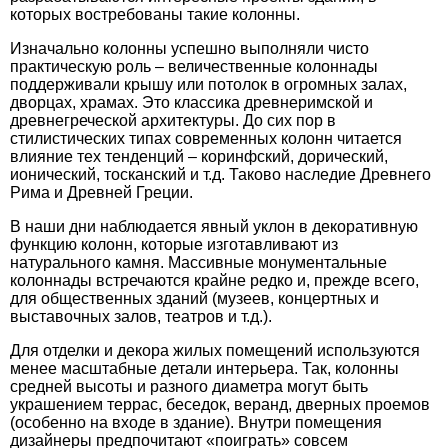
которых востребованы такие колонны.
Изначально колонны успешно выполняли чисто
практическую роль – величественные колоннады
поддерживали крышу или потолок в огромных залах,
дворцах, храмах. Это классика древнеримской и
древнегреческой архитектуры. До сих пор в
стилистических типах современных колонн читается
влияние тех тенденций – коринфский, дорический,
ионический, тосканский и т.д. Таково наследие Древнего
Рима и Древней Греции.
В наши дни наблюдается явный уклон в декоративную
функцию колонн, которые изготавливают из
натурального камня. Массивные монументальные
колоннады встречаются крайне редко и, прежде всего,
для общественных зданий (музеев, концертных и
выставочных залов, театров и т.д.).
Для отделки и декора жилых помещений используются
менее масштабные детали интерьера. Так, колонны
средней высоты и разного диаметра могут быть
украшением террас, беседок, веранд, дверных проемов
(особенно на входе в здание). Внутри помещения
дизайнеры предпочитают «поиграть» совсем