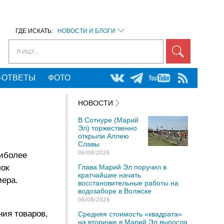
ГДЕ ИСКАТЬ:
НОВОСТИ И БЛОГИ
Я ИЩУ...
-ОТВЕТЫ
ФОТО
НОВОСТИ
В Сотнуре (Марий
Эл) торжественно
открыли Аллею
Славы
06/08/2026
аиболее
лок
Глава Марий Эл поручил в
кратчайшие начать
мера.
восстановительные работы на
водозаборе в Волжске
06/08/2026
ия товаров,
Средняя стоимость «квадрата»
на вторичке в Марий Эл выросла