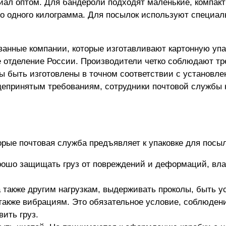
иал оптом. Для бандероли подходят маленькие, компак
 до одного килограмма. Для посылок используют специал
анные компании, которые изготавливают картонную упак
е отделение России. Производители четко соблюдают тр
ы быть изготовлены в точном соответствии с установл
щепринятым требованиям, сотрудники почтовой службы 
рые почтовая служба предъявляет к упаковке для посыл
рошо защищать груз от повреждений и деформаций, вла
 также другим нагрузкам, выдерживать проколы, быть у
также вибрациям. Это обязательное условие, соблюдени
вить груз.