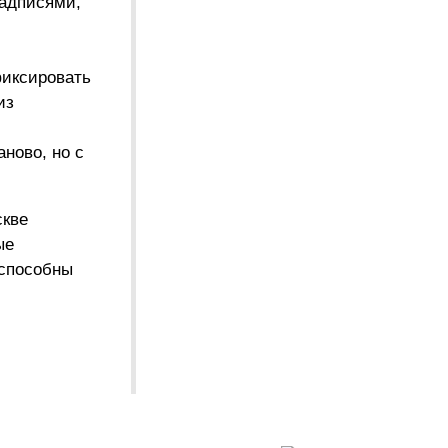
надписями,
фиксировать
из
ново, но с
скве
ые
 способны