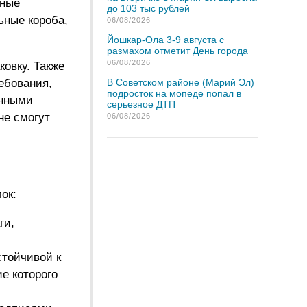
тные
до 103 тыс рублей
ьные короба,
06/08/2026
Йошкар-Ола 3-9 августа с
размахом отметит День города
06/08/2026
овку. Также
ебования,
В Советском районе (Марий Эл)
подросток на мопеде попал в
енными
серьезное ДТП
не смогут
06/08/2026
ок:
ги,
стойчивой к
е которого