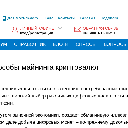
Для мобильного
О нас
Контакты
Реклама
Подписка
ЛИЧНЫЙ КАБИНЕТ
ОБРАТНАЯ СВЯЗЬ
написать письмо
вход/регистрация
РУМ
СПРАВОЧНИК
БЛОГИ
ОПРОСЫ
ВОПРОСЫ
особы майнинга криптовалют
 непривычной экзотики в категорию востребованных фи
точно широкий выбор различных цифровых валют, хотя н
ткоин.
бутом рыночной экономики, создает обманчивую иллюзи
мом деле добыча цифровых монет – по-прежнему доволь