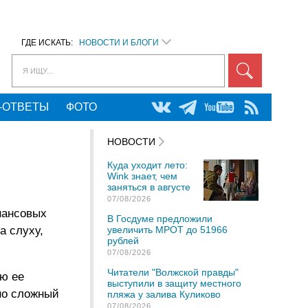
ГДЕ ИСКАТЬ:
НОВОСТИ И БЛОГИ
Я ИЩУ...
-ОТВЕТЫ
ФОТО
НОВОСТИ
Куда уходит лето:
Wink знает, чем
заняться в августе
07/08/2026
нансовых
В Госдуме предложили
а слуху,
увеличить МРОТ до 51966
рублей
07/08/2026
Читатели "Волжской правды"
ю ее
выступили в защиту местного
но сложный
пляжа у залива Куликово
07/08/2026