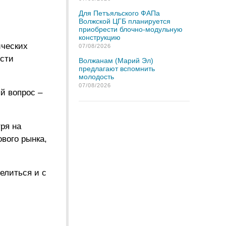
Для Петъяльского ФАПа
Волжской ЦГБ планируется
приобрести блочно-модульную
конструкцию
ических
07/08/2026
ости
Волжанам (Марий Эл)
предлагают вспомнить
молодость
07/08/2026
й вопрос –
ря на
вого рынка,
елиться и с