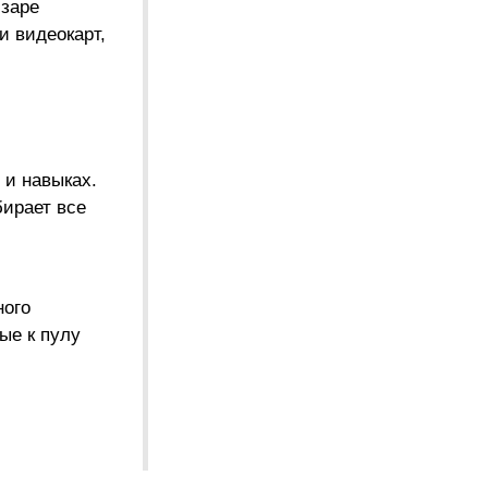
 заре
 видеокарт,
 и навыках.
бирает все
ного
ые к пулу