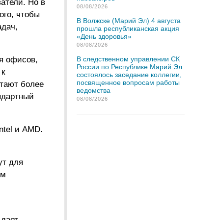
атели. Но в
08/08/2026
ого, чтобы
В Волжске (Марий Эл) 4 августа
адач,
прошла республиканская акция
«День здоровья»
08/08/2026
я офисов,
В следственном управлении СК
России по Республике Марий Эл
 к
состоялось заседание коллегии,
посвященное вопросам работы
итают более
ведомства
андартный
08/08/2026
ntel и AMD.
ут для
ым
 дает