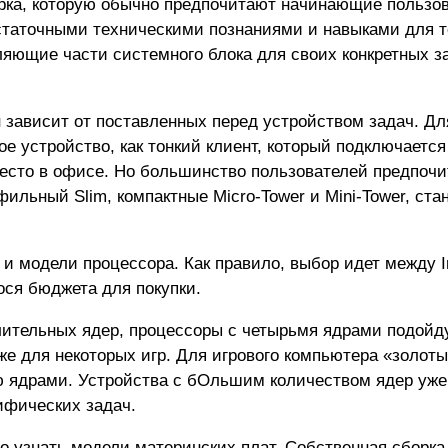
рка, которую обычно предпочитают начинающие пользов
статочными техническими познаниями и навыками для т
яющие части системного блока для своих конкретных з
 зависит от поставленных перед устройством задач. Дл
 устройство, как тонкий клиент, который подключается
место в офисе. Но большинство пользователей предпоч
ильный Slim, компактные Micro-Tower и Mini-Tower, ст
и модели процессора. Как правило, выбор идет между I
ося бюджета для покупки.
ительных ядер, процессоры с четырьмя ядрами подойд
е для некоторых игр. Для игрового компьютера «золот
ю ядрами. Устройства с бОльшим количеством ядер уже
ифических задач.
но узнать модели материнских плат. Собственная сборка