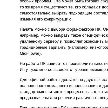
особых проблем. Это может быть готовая сбо
то же время существуют те, кто обладают до
самостоятельно выбрать подходящие составл
изменяя его конфигурацию.
Начать можно с выбора форм-фактора ПК. Он
например, можно выбрать такое специфическое
удаленному серверу и позволяет экономить 
традиционные варианты (например, низкопроф
Midi-Tower).
Но работа ПК зависит от производительности 
И тут уже многое зависит от уровня имеющег
Для офисной работы достаточно двух вычисл
полноценного домашнего использования и даж
стандартом» считаются процессоры с шесть
предназначены для решения различных спец
При покупке готового ПК не всегда можно точ