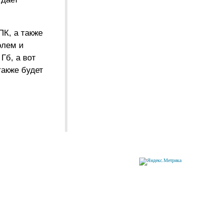
К, а также
олем и
Гб, а вот
также будет