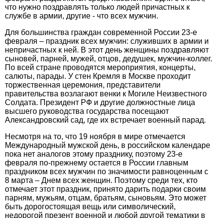
что нужно поздравлять только людей причастных к
службе в армии, другие - что всех мужчин.
Для большинства граждан современной России 23-е
февраля – праздник всех мужчин: служивших в армии и
непричастных к ней. В этот день женщины поздравляют
сыновей, парней, мужей, отцов, дедушек, мужчин-коллег.
По всей стране проводятся мероприятия, концерты,
салюты, парады. У стен Кремля в Москве проходит
торжественная церемония, представители
правительства возлагают венки к Могиле Неизвестного
Солдата. Президент РФ и другие должностные лица
высшего руководства государства посещают
Александровский сад, где их встречает военный парад.
Несмотря на то, что 19 ноября в мире отмечается
Международный мужской день, в российском календаре
пока нет аналогов этому празднику, поэтому 23-е
февраля по-прежнему остается в России главным
праздником всех мужчин по значимости равноценным с
8 марта – Днем всех женщин. Поэтому среди тех, кто
отмечает этот праздник, принято дарить подарки своим
парням, мужьям, отцам, братьям, сыновьям. Это может
быть дорогостоящая вещь или символический,
недорогой презент военной и любой другой тематики в