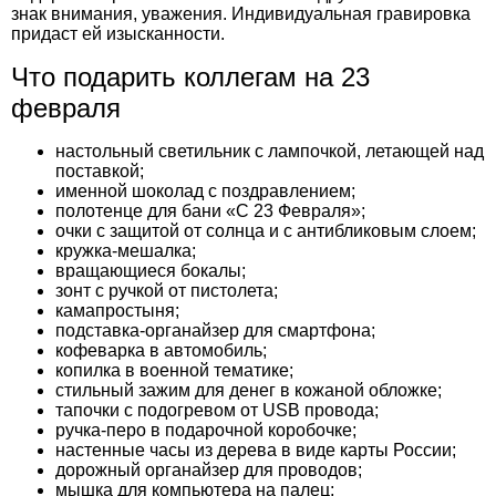
знак внимания, уважения. Индивидуальная гравировка
придаст ей изысканности.
Что подарить коллегам на 23
февраля
настольный светильник с лампочкой, летающей над
поставкой;
именной шоколад с поздравлением;
полотенце для бани «С 23 Февраля»;
очки с защитой от солнца и с антибликовым слоем;
кружка-мешалка;
вращающиеся бокалы;
зонт с ручкой от пистолета;
камапростыня;
подставка-органайзер для смартфона;
кофеварка в автомобиль;
копилка в военной тематике;
стильный зажим для денег в кожаной обложке;
тапочки с подогревом от USB провода;
ручка-перо в подарочной коробочке;
настенные часы из дерева в виде карты России;
дорожный органайзер для проводов;
мышка для компьютера на палец;